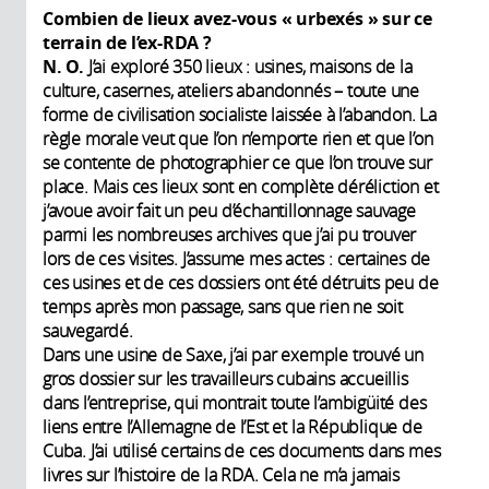
Combien de lieux avez-vous « urbexés » sur ce
terrain de l’ex-RDA ?
N. O.
J’ai exploré 350 lieux : usines, maisons de la
culture, casernes, ateliers abandonnés – toute une
forme de civilisation socialiste laissée à l’abandon. La
règle morale veut que l’on n’emporte rien et que l’on
se contente de photographier ce que l’on trouve sur
place. Mais ces lieux sont en complète déréliction et
j’avoue avoir fait un peu d’échantillonnage sauvage
parmi les nombreuses archives que j’ai pu trouver
lors de ces visites. J’assume mes actes : certaines de
ces usines et de ces dossiers ont été détruits peu de
temps après mon passage, sans que rien ne soit
sauvegardé.
Dans une usine de Saxe, j’ai par exemple trouvé un
gros dossier sur les travailleurs cubains accueillis
dans l’entreprise, qui montrait toute l’ambigüité des
liens entre l’Allemagne de l’Est et la République de
Cuba. J’ai utilisé certains de ces documents dans mes
livres sur l’histoire de la RDA. Cela ne m’a jamais