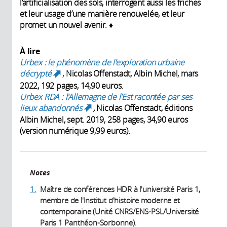
l’artificialisation des sols, interrogent aussi les friches
et leur usage d’une manière renouvelée, et leur
promet un nouvel avenir. ♦
À lire
Urbex : le phénomène de l'exploration urbaine
décrypté
, Nicolas Offenstadt, Albin Michel, mars
(link is external)
2022, 192 pages, 14,90 euros.
Urbex RDA : l'Allemagne de l'Est racontée par ses
lieux abandonnés
,
Nicolas Offenstadt, éditions
(link is external)
Albin Michel, sept. 2019, 258 pages, 34,90 euros
(version numérique 9,99 euros).
Notes
1.
Maître de conférences HDR à l'université Paris 1,
membre de l'Institut d'histoire moderne et
contemporaine (Unité CNRS/ENS-PSL/Université
Paris 1 Panthéon-Sorbonne).