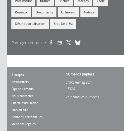
Patrimoine
Ruines
Friches
Marges
Code
Réseaux
Documents
Urbexeur
Nature
Désindustrialisation
Bloc De L'Est
Partager cet article
(link is external)
(link is external)
(link is external)
Numéros papiers
À propos
Newsletters
CNRS lemag 324
n°324
Équipe / crédits
Nous contacter
Voir tous les numéros
Charte d'utilisation
Plan du site
Données personnelles
Mentions légales