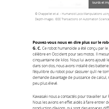
lourds et im
Chappellet et al. - Humanoid Loco-Manipulations usi
Depth-Images. IEEE Transactions on Automation Scienc
Pouvez-vous nous en dire plus sur le rob
G. C.
Ce robot humanoïde a été conçu par le 
célèbre en Occident pour ses motos. Il mesu
cinquantaine de kilos. Nous lui avons ajouté l
dans son dos, nous avons installé des batterie
l’équilibre du robot pour s’assurer qu’il ne to
demande davantage de puissance de calcul, 
peu plus élevé.
Kawasaki nous a contactés pour travailler sur
Nous les avions en effet aidés à faire entre
production d’avions, qui sont des espaces dif