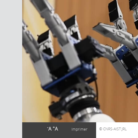
-
+
A
A
CNRS-AIST JRL
Imprimer