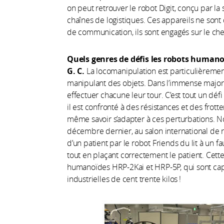
on peut retrouver le robot Digit, conçu par la 
chaînes de logistiques. Ces appareils ne sont
de communication, ils sont engagés sur le ch
Quels genres de défis les robots humano
G. C.
La locomanipulation est particulièremen
manipulant des objets. Dans l’immense majorité
effectuer chacune leur tour. C’est tout un défi 
il est confronté à des résistances et des frottem
même savoir s’adapter à ces perturbations. 
décembre dernier, au salon international de ro
d’un patient par le robot Friends du lit à un f
tout en plaçant correctement le patient. Cette 
humanoïdes HRP-2Kai et HRP-5P, qui sont ca
industrielles de cent trente kilos !