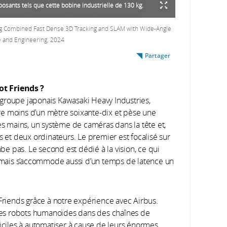
posants tels que cette bobine industrielle de 130 kg.
ng Combined Fast Dense 3D Tracking and SLAM with Wide-Angle
e and Engineering, 2024
Partager
ot Friends
?
groupe japonais Kawasaki Heavy Industries,
re moins d’un mètre soixante-dix et pèse une
es mains, un système de caméras dans la tête et,
s et deux ordinateurs. Le premier est focalisé sur
mbe pas. Le second est dédié à la vision, ce qui
mais s’accommode aussi d’un temps de latence un
 Friends grâce à notre expérience avec Airbus.
r des robots humanoïdes dans des chaînes de
ficiles à automatiser à cause de leurs énormes