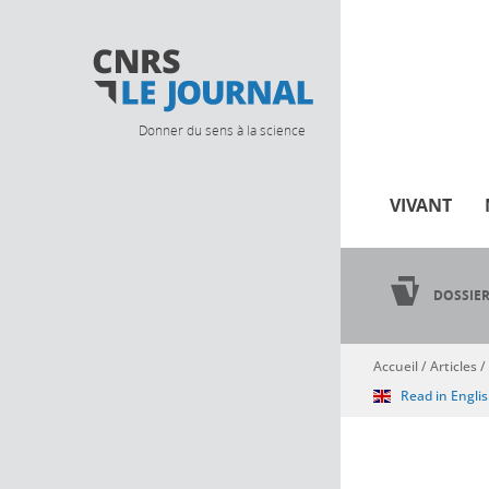
Donner du sens à la science
VIVANT
DOSSIE
Accueil
/
Articles
/
Vous êtes ici
Read in Engli