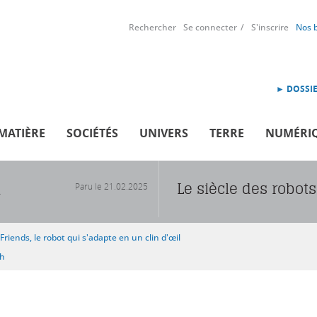
Rechercher
Se connecter
S'inscrire
Nos 
► DOSSIE
MATIÈRE
SOCIÉTÉS
UNIVERS
TERRE
NUMÉRI
Le siècle des robots
Paru le
21.02.2025
R
Friends, le robot qui s'adapte en un clin d'œil
sh