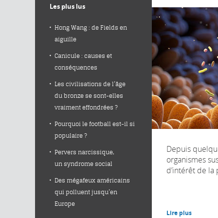
Les plus lus
Hong Wang : de Fields en
aiguille
Canicule : causes et
conséquences
Les civilisations de l’âge
du bronze se sont-elles
vraiment effondrées ?
Pourquoi le football est-il si
populaire ?
Depuis quelque
Pervers narcissique,
organismes su
un syndrome social
d’intérêt de la 
Des mégafeux américains
qui polluent jusqu’en
Europe
Lire plus