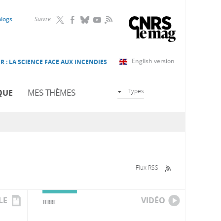
RSS
blogs
Suivre
English version
R : LA SCIENCE FACE AUX INCENDIES
Types
QUE
MES THÈMES
Flux RSS
LE
VIDÉO
TERRE