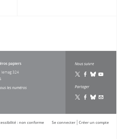
ros papiers
Nous suivre
 lemag 324
4
Partager
tous les numéros
essibilité : non conforme
Se connecter
Créer un compte
s réglementations. Personnalisez vos préférences pour contrôler