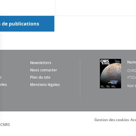
s de publications
Numé
Newsletters
Nous contacter
CNRS
n
Plan du site
n°32
lles
Mentions légales
Voir 
Gestion des cookies
Acc
s Options
, CNRS
ètres de confidentialité, en garantissant la conformité avec le