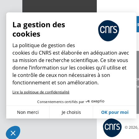
La gestion des
Voir plu
cookies
La politique de gestion des
cookies du CNRS est élaborée en adéquation avec
sa mission de recherche scientifique. Ce site vous
À propos
donne l’information sur les cookies qu’il utilise et
Équipe / crédits
le contrôle de ceux non nécessaires à son
Charte d'utilisatio
fonctionnement et son amélioration.
Données personne
Lire la politique de confidentialité
Consentements certifiés par
Non merci
Je choisis
OK pour moi
Axeptio consent
Plateforme de Gestion du Consentement : Personnalisez vo
© 2026
Notre plateforme vous permet d'adapter et de gérer vos param