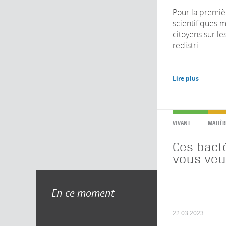
Pour la premièr
scientifiques m
citoyens sur le
redistri...
Lire plus
VIVANT
MATIÈR
Ces bact
vous veu
En ce moment
22.03.2023