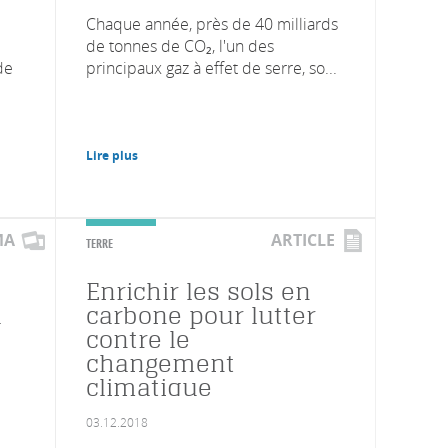
Chaque année, près de 40 milliards
de tonnes de CO₂, l'un des
de
principaux gaz à effet de serre, so...
Lire plus
MA
ARTICLE
TERRE
Enrichir les sols en
à
carbone pour lutter
contre le
changement
climatique
03.12.2018