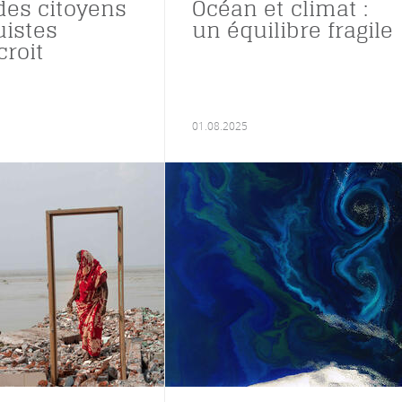
des citoyens
Océan et climat :
uistes
un équilibre fragile
croit
01.08.2025