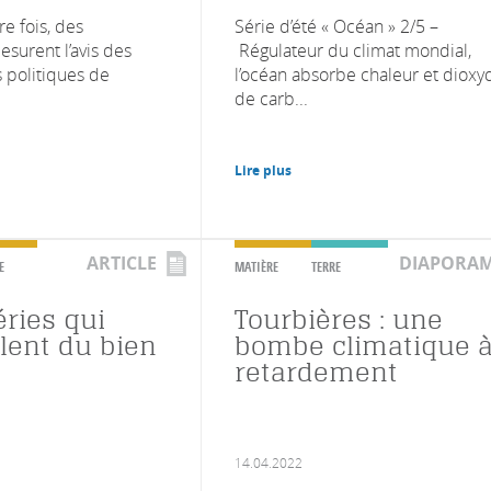
e fois, des
Série d’été « Océan » 2/5 –
esurent l’avis des
Régulateur du climat mondial,
s politiques de
l’océan absorbe chaleur et dioxy
de carb...
Lire plus
ARTICLE
DIAPORA
E
MATIÈRE
TERRE
éries qui
Tourbières : une
lent du bien
bombe climatique 
retardement
14.04.2022