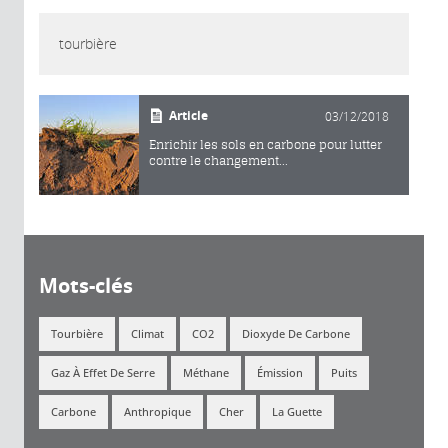
tourbière
Article
03/12/2018
Enrichir les sols en carbone pour lutter
contre le changement...
Mots-clés
Tourbière
Climat
CO2
Dioxyde De Carbone
Gaz À Effet De Serre
Méthane
Émission
Puits
Carbone
Anthropique
Cher
La Guette