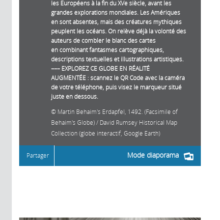
les Européens à la fin du XVe siècle, avant les
grandes explorations mondiales. Les Amériques
en sont absentes, mais des créatures mythiques
peuplent les océans. On relève déjà la volonté des
auteurs de combler le blanc des cartes
en combinant fantasmes cartographiques,
descriptions textuelles et illustrations artistiques.
––– EXPLOREZ CE GLOBE EN RÉALITÉ
AUGMENTÉE : scannez le QR Code avec la caméra
de votre téléphone, puis visez le marqueur situé
juste en dessous.
Martin Behaim's Erdapfel, 1492. (Facsimile of
Behaim's Globe) / David Rumsey Historical Map
Collection (globe interactif, Google Earth)
Mode diaporama
Partager