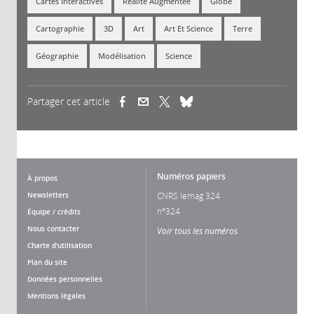
Cartes Interactives
Réalité Augmentée
Globe
Cartographie
3D
Art
Art Et Science
Terre
Géographie
Modélisation
Science
Partager cet article
(link is external)
(link is external)
(link is external)
Numéros papiers
À propos
Newsletters
CNRS lemag 324
n°324
Équipe / crédits
Nous contacter
Voir tous les numéros
Charte d'utilisation
Plan du site
Données personnelles
Mentions légales