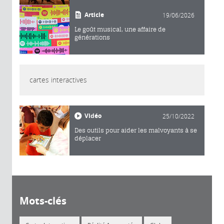
Article
19/06/2026
Le goût musical, une affaire de
générations
cartes interactives
Vidéo
25/10/2022
Des outils pour aider les malvoyants à se
déplacer
Mots-clés