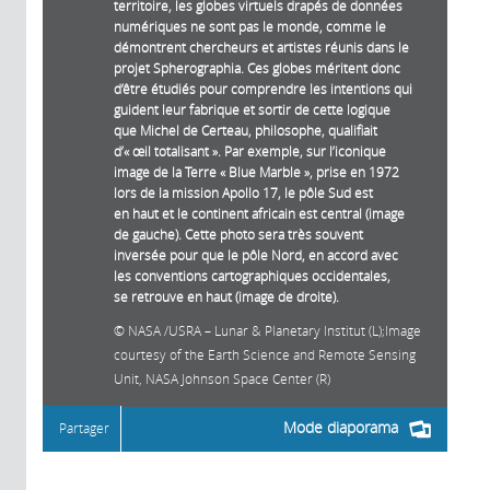
territoire, les globes virtuels drapés de données
numériques ne sont pas le monde, comme le
démontrent chercheurs et artistes réunis dans le
projet Spherographia. Ces globes méritent donc
d’être étudiés pour comprendre les intentions qui
guident leur fabrique et sortir de cette logique
que Michel de Certeau, philosophe, qualifiait
d’« œil totalisant ». Par exemple, sur l’iconique
image de la Terre « Blue Marble », prise en 1972
lors de la mission Apollo 17, le pôle Sud est
en haut et le continent africain est central (image
de gauche). Cette photo sera très souvent
inversée pour que le pôle Nord, en accord avec
les conventions cartographiques occidentales,
se retrouve en haut (image de droite).
NASA /USRA – Lunar & Planetary Institut (L);Image
courtesy of the Earth Science and Remote Sensing
Unit, NASA Johnson Space Center (R)
Mode diaporama
Partager