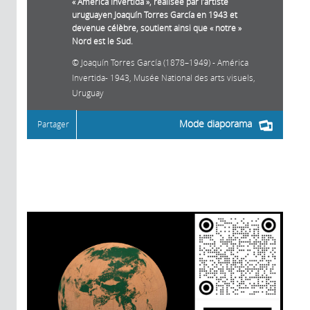
« America Invertida », réalisée par l’artiste
uruguayen Joaquín Torres García en 1943 et
devenue célèbre, soutient ainsi que « notre »
Nord est le Sud.
Joaquín Torres García (1878–1949) - América
Invertida- 1943, Musée National des arts visuels,
Uruguay
Mode diaporama
Partager