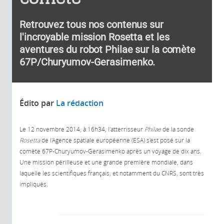
Retrouvez tous nos contenus sur
l'incroyable mission Rosetta et les
aventures du robot Philae sur la comète
67P/Churyumov-Gerasimenko.
Édito par
La rédaction
Le 12 novembre 2014, à 16h34, l'atterrisseur
Philae
de la sonde
Rosetta
de l'Agence spatiale européenne (ESA) s'est posé sur la
comète 67P-Churyumov-Gerasimenko après un voyage de dix ans.
Une mission périlleuse et une grande première mondiale, dans
laquelle les scientifiques français, et notamment du CNRS, sont très
impliqués.