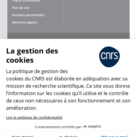
Charte d'utilisation
Plan du site
Données personnelles
Mentions légales
Nous suivre
Partager
La gestion des
cookies
La politique de gestion des
cookies du CNRS est élaborée en adéquation avec sa
mission de recherche scientifique. Ce site vous donne
CNRS Le Mag
l’information sur les cookies qu’il utilise et le contrôle
de ceux non nécessaires à son fonctionnement et son
© 2026, CNRS
amélioration.
Lire la politique de confidentialité
Créer un compte
Se connecter
Accessibilité : non conforme
Consentements certifiés par
Gestion des cookies