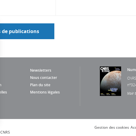
s de publications
Numé
Newsletters
Nous contacter
CNRS
n
Plan du site
n°32
lles
Mentions légales
Voir 
Gestion des cookies
Acc
s Options
, CNRS