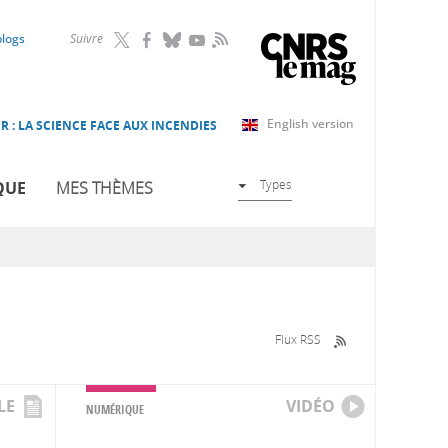
RSS
blogs
Suivre
English version
R : LA SCIENCE FACE AUX INCENDIES
Types
QUE
MES THÈMES
Flux RSS
LE
VIDÉO
NUMÉRIQUE