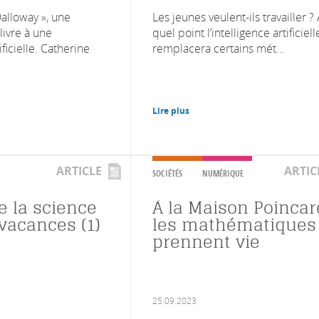
Dalloway », une
Les jeunes veulent-ils travailler ?
livre à une
quel point l’intelligence artificiell
ificielle. Catherine
remplacera certains mét...
Lire plus
ARTICLE
ARTIC
SOCIÉTÉS
NUMÉRIQUE
de la science
À la Maison Poincar
vacances (1)
les mathématiques
prennent vie
25.09.2023