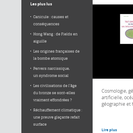
Les plus lus
Canicule : causes et
conséquences
Hong Wang : de Fields en
aiguille
Les origines françaises de
la bombe atomique
Pervers narcissique,
un syndrome social
Les civilisations de l’âge
Cosmologie, gé
du bronze se sont-elles
artificielle, oc
vraiment effondrées ?
géographie et h
Réchauffement climatique :
une preuve glaçante refait
surface
Lire plus