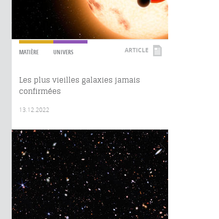
ARTICLE
MATIÈRE
UNIVERS
Les plus vieilles galaxies jamais
confirmées
13.12.2022