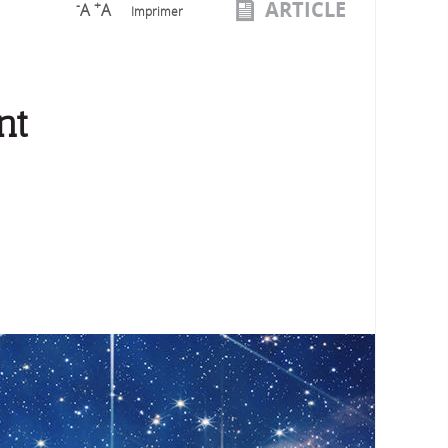
ARTICLE
-
+
A
A
Imprimer
nt