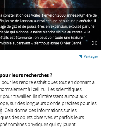
la constellation des Voiles à environ 2000 années-lumière de
nébuleuse de l’anneau austral est une nébuleuse planétaire. Il
nuage de gaz et de poussières en expansion, expulsé par une
 de vie qui a donné la naine blanche visible au centre. « La
détails est étonnante : on peut voir toute une texture
nvisible auparavant », s’enthousiasme Olivier Berné.
Partager
 pour leurs recherches ?
s pour les rendre esthétiques tout en donnant à
 normalement à l'œil nu. Les scientifiques
pour travailler. Ils s’intéressent surtout aux
cope, sur des longueurs d’onde précises pour les
s
. Cela donne des informations sur les
ques des objets observés, et parfois leurs
phénomènes physiques qui s’y jouent.