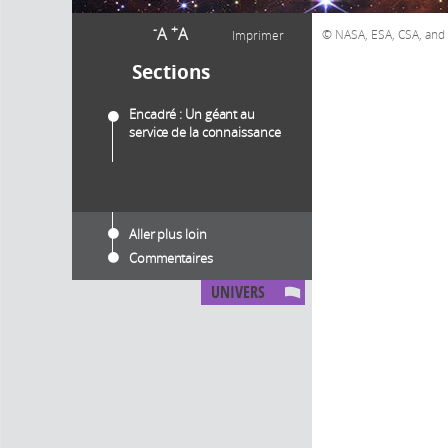
-
+
A
A
NASA, ESA, CSA, and 
Imprimer
Sections
Encadré : Un géant au
service de la connaissance
Aller plus loin
Commentaires
UNIVERS