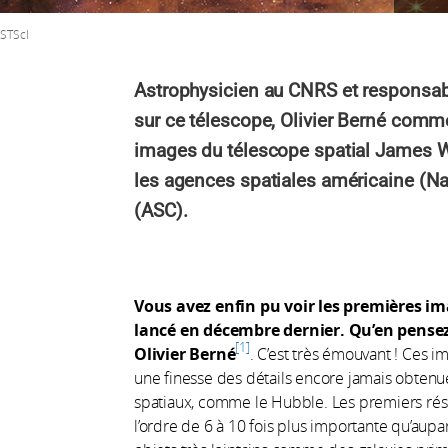
STScI
Astrophysicien au CNRS et responsa
sur ce télescope, Olivier Berné comm
images du télescope spatial James W
les agences spatiales américaine (N
(ASC).
Vous avez enfin pu voir les premières i
lancé en décembre dernier. Qu’en pense
1
Olivier Berné
. C’est très émouvant ! Ces 
une finesse des détails encore jamais obtenue
spatiaux, comme le Hubble. Les premiers résu
l’ordre de 6 à 10 fois plus importante qu’aupa