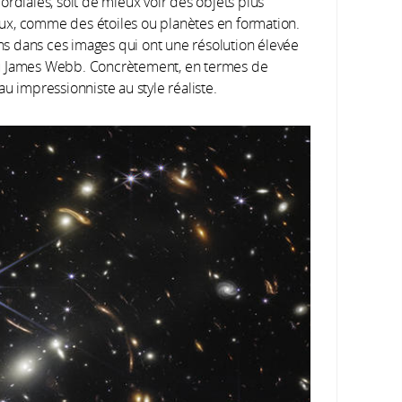
ordiales, soit de mieux voir des objets plus
ux, comme des étoiles ou planètes en formation.
ons dans ces images qui ont une résolution élevée
du James Webb. Concrètement, en termes de
u impressionniste au style réaliste.