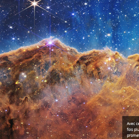
Avec ce
fois pl
promet 