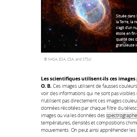
Située dans 
la Terre, la 
s’agit d’un 
étoile en fin
qualité des 
granuleuse i
NASA, ESA, CSA, and STScI
Les scientifiques utilisent-ils ces images
O. B.
Ces images utilisent de fausses couleur
voir des informations qui ne sont pas visibles
n’utilisent pas directement ces images couleur 
données récoltées par chaque filtre du téles
images ou via les données des
spectrographe
températures, densités et compositions chimi
mouvements. On peut ainsi appréhender les 