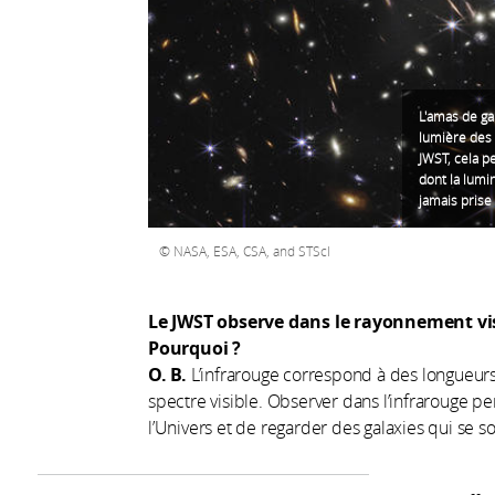
L'amas de gal
lumière des 
JWST, cela p
dont la lumin
jamais prise
NASA, ESA, CSA, and STScI
Le JWST observe dans le rayonnement vis
Pourquoi ?
O. B.
L’infrarouge correspond à des longueurs
spectre visible. Observer dans l’infrarouge p
l’Univers et de regarder des galaxies qui se 