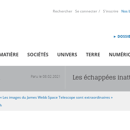
Rechercher
Se connecter
S'inscrire
Nos 
► DOSSIE
MATIÈRE
SOCIÉTÉS
UNIVERS
TERRE
NUMÉRI
Les échappées ina
Paru le
08.02.2021
R
« Les images du James Webb Space Telescope sont extraordinaires »
sh