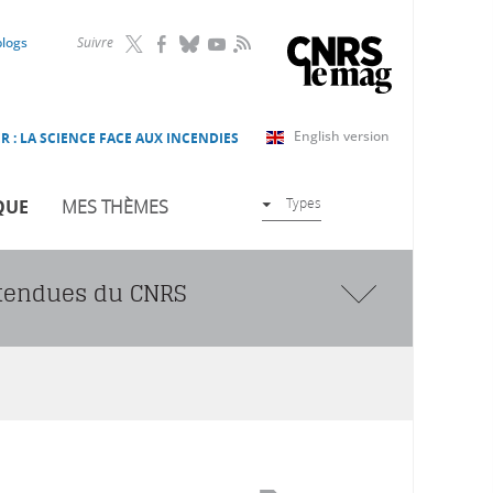
RSS
blogs
Suivre
English version
R : LA SCIENCE FACE AUX INCENDIES
Types
QUE
MES THÈMES
ttendues du CNRS