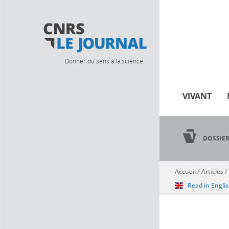
Donner du sens à la science
VIVANT
DOSSIE
Accueil
/
Articles
/
Vous êtes ici
Read in Engli