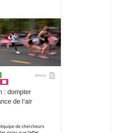
 : dompter
ance de l’air
équipe de chercheurs
 les gains que l’effet