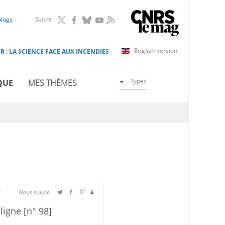
RSS
blogs
Suivre
English version
R : LA SCIENCE FACE AUX INCENDIES
Types
QUE
MES THÈMES
r
Nous suivre
 ligne [n° 98]