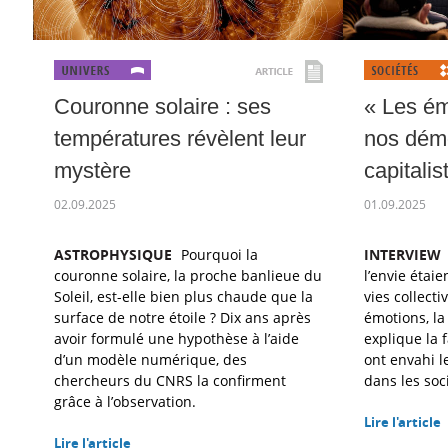
Couronne solaire : ses
« Les ém
températures révèlent leur
nos dém
mystère
capitalis
02.09.2025
01.09.2025
ASTROPHYSIQUE
Pourquoi la
INTERVIEW
couronne solaire, la proche banlieue du
l’envie étai
Soleil, est-elle bien plus chaude que la
vies collecti
surface de notre étoile ? Dix ans après
émotions, la
avoir formulé une hypothèse à l’aide
explique la 
d’un modèle numérique, des
ont envahi l
chercheurs du CNRS la confirment
dans les soc
grâce à l’observation.
Lire l'article
Lire l'article