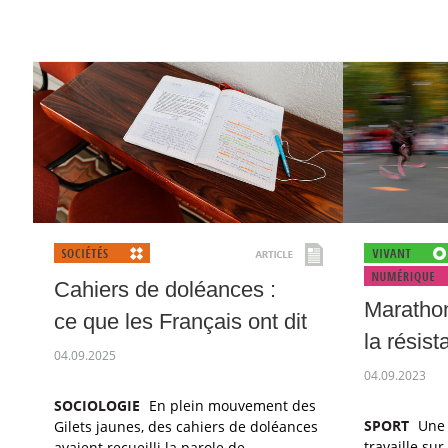
Cahiers de doléances :
Marathon
ce que les Français ont dit
la résist
04.09.2025
04.09.2023
SOCIOLOGIE
En plein mouvement des
SPORT
Une 
Gilets jaunes, des cahiers de doléances
travaille sur
avaient recueilli la parole de