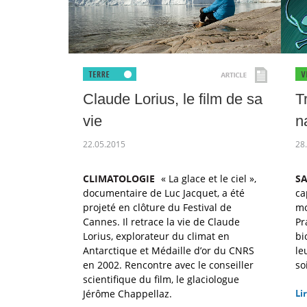
Claude Lorius, le film de sa
T
vie
n
22.05.2015
28
CLIMATOLOGIE
« La glace et le ciel »,
S
documentaire de Luc Jacquet, a été
ca
projeté en clôture du Festival de
mo
Cannes. Il retrace la vie de Claude
Pr
Lorius, explorateur du climat en
bi
Antarctique et Médaille d’or du CNRS
le
en 2002. Rencontre avec le conseiller
so
scientifique du film, le glaciologue
Jérôme Chappellaz.
Lir