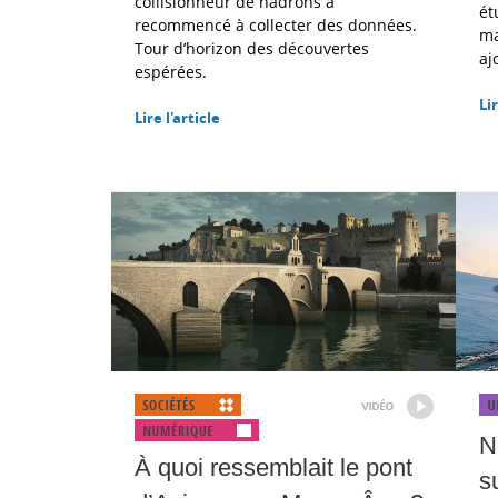
collisionneur de hadrons a
ét
recommencé à collecter des données.
ma
Tour d’horizon des découvertes
aj
espérées.
Lir
Lire l'article
N
À quoi ressemblait le pont
su