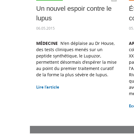
Un nouvel espoir contre le
É
lupus
c
06.05.2015
05
MÉDECINE
N’en déplaise au Dr House,
AP
des tests cliniques menés sur un
co
peptide synthétique, le Lupuzor,
XX
permettent désormais d’espérer la mise
pa
au point du premier traitement curatif
l'
de la forme la plus sévère de lupus.
Ri
qu
Lire l'article
av
me
Ec