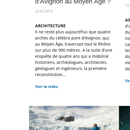
d’Avignon au Moyen Âge ?
12
22.05.2015
A
ARCHITECTURE
d'
Il ne reste plus aujourd’hui que quatre
du
arches du célèbre pont d’Avignon, qui,
no
au Moyen Âge, traversait tout le Rhône
ca
sur plus de 900 mètres. A la suite d’une
le
enquête de quatre ans qui a mobilisé
do
historiens, archéologues, architectes,
mê
géologues et ingénieurs, la première
do
reconstitution...
Vo
Voir la vidéo