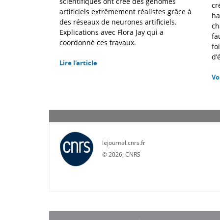
scientifiques ont créé des génomes
cr
artificiels extrêmement réalistes grâce à
ha
des réseaux de neurones artificiels.
ch
Explications avec Flora Jay qui a
fa
coordonné ces travaux.
fo
d’
Lire l'article
Vo
lejournal.cnrs.fr
©
2026, CNRS