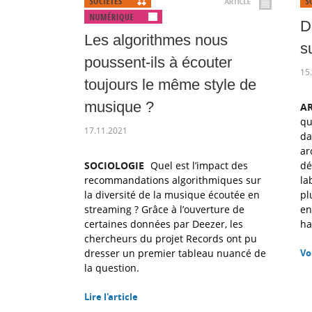
D
Les algorithmes nous
s
poussent-ils à écouter
15
toujours le même style de
musique ?
A
qu
17.11.2021
da
ar
SOCIOLOGIE
Quel est l’impact des
dé
recommandations algorithmiques sur
la
la diversité de la musique écoutée en
pl
streaming ? Grâce à l’ouverture de
en
certaines données par Deezer, les
hab
chercheurs du projet Records ont pu
dresser un premier tableau nuancé de
Vo
la question.
Lire l'article