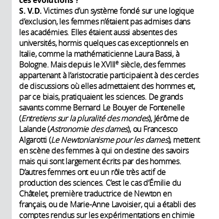
S. V.D.
Victimes d’un système fondé sur une logique
d’exclusion, les femmes n’étaient pas admises dans
les académies. Elles étaient aussi absentes des
universités, hormis quelques cas exceptionnels en
Italie, comme la mathématicienne Laura Bassi, à
e
Bologne. Mais depuis le XVIII
siècle, des femmes
appartenant à l’aristocratie participaient à des cercles
de discussions où elles admettaient des hommes et,
par ce biais, pratiquaient les sciences. De grands
savants comme Bernard Le Bouyer de Fontenelle
(
Entretiens sur la pluralité des mondes
), Jérôme de
Lalande (
Astronomie des dames
), ou Francesco
Algarotti (
Le Newtonianisme pour les dames
), mettent
en scène des femmes à qui on destine des savoirs
mais qui sont largement écrits par des hommes.
D’autres femmes ont eu un rôle très actif de
production des sciences. C’est le cas d’Émilie du
Châtelet, première traductrice de Newton en
français, ou de Marie-Anne Lavoisier, qui a établi des
comptes rendus sur les expérimentations en chimie