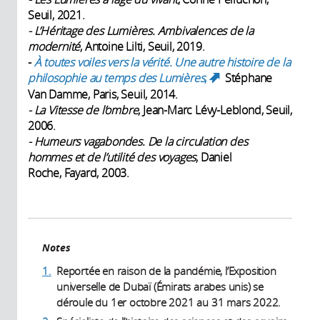
Seuil, 2021.
- L’Héritage des Lumières. Ambivalences de la
modernité
, Antoine Lilti, Seuil, 2019.
-
À toutes voiles vers la vérité. Une autre histoire de la
philosophie au temps des Lumières
,
Stéphane
(link is
Van Damme, Paris, Seuil, 2014.
external)
- La Vitesse de l’ombre
, Jean-Marc Lévy-Leblond, Seuil,
2006.
- Humeurs vagabondes. De la circulation des
hommes et de l’utilité des voyages
, Daniel
Roche, Fayard, 2003.
Notes
1.
Reportée en raison de la pandémie, l’Exposition
universelle de Dubaï (Émirats arabes unis) se
déroule du 1er octobre 2021 au 31 mars 2022.