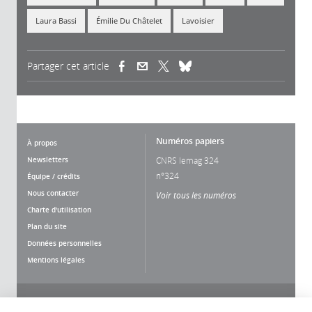
Laura Bassi
Émilie Du Châtelet
Lavoisier
Partager cet article
(link is external)
(link is external)
(link is external)
Numéros papiers
À propos
Newsletters
CNRS lemag 324
n°324
Équipe / crédits
Nous contacter
Voir tous les numéros
Charte d'utilisation
Plan du site
Données personnelles
Mentions légales
Nous suivre
Partager