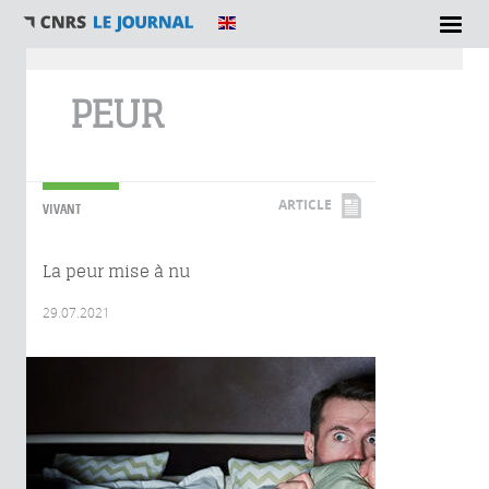
Vous êtes ici
PEUR
ARTICLE
VIVANT
La peur mise à nu
29.07.2021