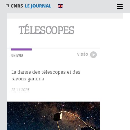
Vous êtes ici
TÉLESCOPES
VIDÉO
UNIVERS
La danse des télescopes et des
rayons gamma
28.11.2025