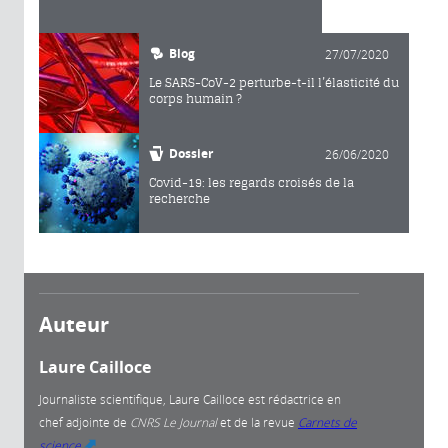
Blog
27/07/2020
Le SARS-CoV-2 perturbe-t-il l’élasticité du
corps humain ?
Dossier
26/06/2020
Covid-19: les regards croisés de la
recherche
Auteur
Laure Cailloce
Journaliste scientifique, Laure Cailloce est rédactrice en
chef adjointe
de
CNRS Le Journal
et de la revue
Carnets de
science
.
(link is external)