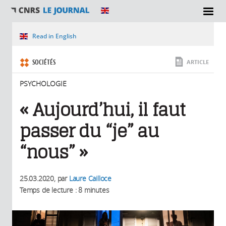
SECTIONS
Vous êtes ici
Read in English
SOCIÉTÉS
ARTICLE
PSYCHOLOGIE
« Aujourd’hui, il faut
passer du “je” au
“nous” »
25.03.2020
, par
Laure Cailloce
Temps de lecture : 8 minutes