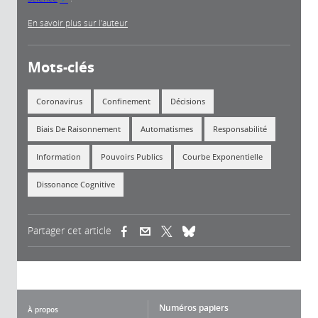
En savoir plus sur l'auteur
Mots-clés
Coronavirus
Confinement
Décisions
Biais De Raisonnement
Automatismes
Responsabilité
Information
Pouvoirs Publics
Courbe Exponentielle
Dissonance Cognitive
Partager cet article
(link is external)
(link is external)
(link is external)
Numéros papiers
À propos