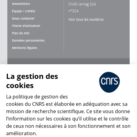
Newsletters
CNRS lemag 324
n°324
Équipe / crédits
Nous contacter
Voir tous les numéros
Charte d'utilisation
Plan du site
Données personnelles
Mentions légales
Nous suivre
Partager
La gestion des
cookies
La politique de gestion des
cookies du CNRS est élaborée en adéquation avec sa
CNRS Le Mag
mission de recherche scientifique. Ce site vous donne
l’information sur les cookies qu’il utilise et le contrôle
de ceux non nécessaires à son fonctionnement et son
© 2026, CNRS
amélioration.