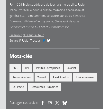
Formé à l’École supérieure de journalisme de Lille, Fabien
Trécourt travaille pour la presse magazine spécialisée et
généraliste. Il a notamment collaboré aux titres
Sciences
humaines, Philosophie magazine, Cerveau & Psycho,
Sciences et Avenir
ou encore
Ça m’intéresse.
En savoir plus sur l'auteur
Suivre
@FabienTrecourt
(link is external)
Mots-clés
PME
TPE
Petites Entreprises
Salariat
Rémunération
Travail
Participation
Intéressement
Loi Pacte
Ressources Humaines
Partager cet article
(link is external)
(link is external)
(link is external)