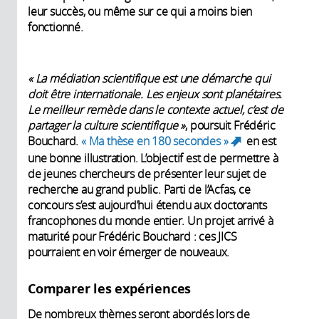
leur succès, ou même sur ce qui a moins bien
fonctionné.
« La médiation scientifique est une démarche qui
doit être internationale. Les enjeux sont planétaires.
Le meilleur remède dans le contexte actuel, c’est de
partager la culture scientifique »
, poursuit Frédéric
Bouchard.
« Ma thèse en 180 secondes »
en est
(link is
une bonne illustration. L’objectif est de permettre à
external)
de jeunes chercheurs de présenter leur sujet de
recherche au grand public. Parti de l’Acfas, ce
concours s’est aujourd’hui étendu aux doctorants
francophones du monde entier. Un projet arrivé à
maturité pour Frédéric Bouchard : ces JICS
pourraient en voir émerger de nouveaux.
Comparer les expériences
De nombreux thèmes seront abordés lors de