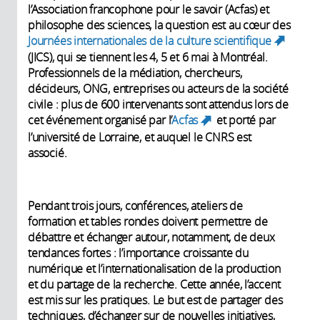
l’Association francophone pour le savoir (Acfas) et
philosophe des sciences, la question est au cœur des
Journées internationales de la culture scientifique
(link
(JICS), qui se tiennent les 4, 5 et 6 mai à Montréal.
is
Professionnels de la médiation, chercheurs,
external
décideurs, ONG, entreprises ou acteurs de la société
civile : plus de 600 intervenants sont attendus lors de
cet événement organisé par l’
Acfas
et porté par
(link is
l’université de Lorraine, et auquel le CNRS est
external)
associé.
Pendant trois jours, conférences, ateliers de
formation et tables rondes doivent permettre de
débattre et échanger autour, notamment, de deux
tendances fortes : l’importance croissante du
numérique et l’internationalisation de la production
et du partage de la recherche. Cette année, l’accent
est mis sur les pratiques. Le but est de partager des
techniques, d’échanger sur de nouvelles initiatives,