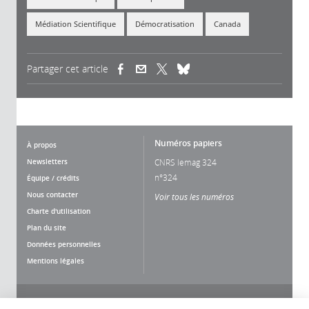
Médiation Scientifique
Démocratisation
Canada
Partager cet article
(link is external)
(link is external)
(link is external)
Numéros papiers
À propos
Newsletters
CNRS lemag 324
n°324
Équipe / crédits
Nous contacter
Voir tous les numéros
Charte d'utilisation
Plan du site
Données personnelles
Mentions légales
Nous suivre
Partager