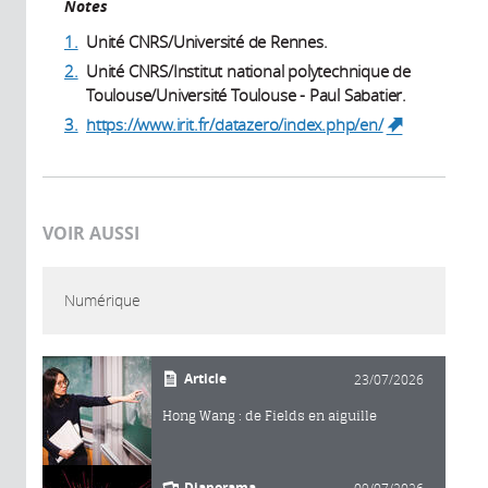
Notes
1.
Unité CNRS/Université de Rennes.
2.
Unité CNRS/Institut national polytechnique de
Toulouse/Université Toulouse - Paul Sabatier.
3.
https://www.irit.fr/datazero/index.php/en/
(link is
external)
VOIR AUSSI
Numérique
Article
23/07/2026
Hong Wang : de Fields en aiguille
Diaporama
09/07/2026