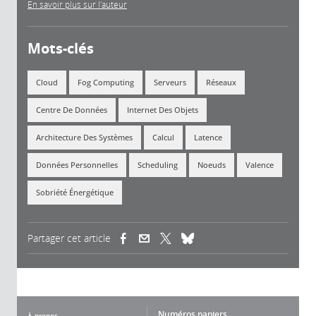
En savoir plus sur l'auteur
Mots-clés
Cloud
Fog Computing
Serveurs
Réseaux
Centre De Données
Internet Des Objets
Architecture Des Systèmes
Calcul
Latence
Données Personnelles
Scheduling
Noeuds
Valence
Sobriété Énergétique
Partager cet article
(link is external)
(link is external)
(link is external)
Numéros papiers