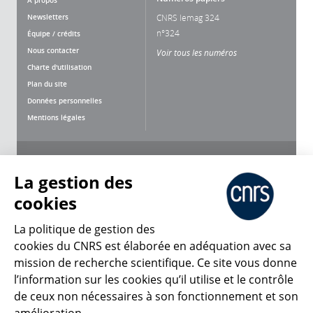
À propos
Newsletters
CNRS lemag 324
n°324
Équipe / crédits
Nous contacter
Voir tous les numéros
Charte d'utilisation
Plan du site
Données personnelles
Mentions légales
Nous suivre
Partager
La gestion des
cookies
La politique de gestion des
cookies du CNRS est élaborée en adéquation avec sa
mission de recherche scientifique. Ce site vous donne
CNRS Le Mag
l’information sur les cookies qu’il utilise et le contrôle
de ceux non nécessaires à son fonctionnement et son
© 2026, CNRS