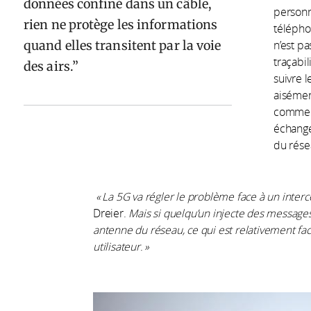
données confiné dans un câble,
personn
rien ne protège les informations
télépho
quand elles transitent par la voie
n’est pa
traçabil
des airs.
suivre 
aisémen
comme l
échange
du résea
« La 5G va régler le problème face à un interce
Dreier.
Mais si quelqu’un injecte des message
antenne du réseau, ce qui est relativement faci
utilisateur
.
»