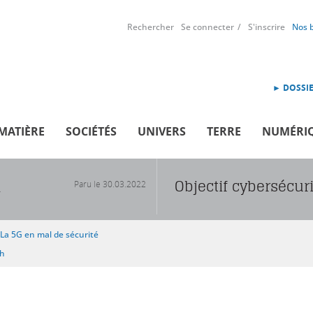
Rechercher
Se connecter
S'inscrire
Nos 
► DOSSIE
MATIÈRE
SOCIÉTÉS
UNIVERS
TERRE
NUMÉRI
Objectif cybersécur
Paru le
30.03.2022
R
La 5G en mal de sécurité
sh