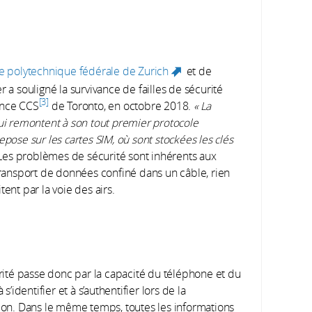
e polytechnique fédérale de Zurich
et de
(link is
 a souligné la survivance de failles de sécurité
external)
3
ence CCS
de Toronto, en octobre 2018.
« La
qui remontent à son tout premier protocole
repose sur les cartes SIM, où sont stockées les clés
Les problèmes de sécurité sont inhérents aux
 transport de données confiné dans un câble, rien
ent par la voie des airs.
rité passe donc par la capacité du téléphone et du
 s’identifier et à s’authentifier lors de la
on. Dans le même temps, toutes les informations