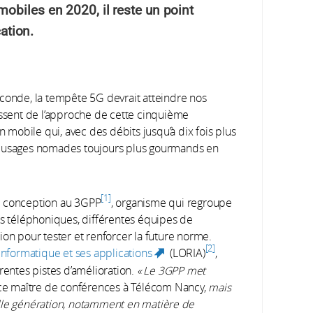
obiles en 2020, il reste un point
cation.
econde, la tempête 5G devrait atteindre nos
issent de l’approche de cette cinquième
mobile qui, avec des débits jusqu’à dix fois plus
s usages nomades toujours plus gourmands en
1
e conception au 3GPP
, organisme qui regroupe
rs téléphoniques, différentes équipes de
ion pour tester et renforcer la future norme.
2
informatique et ses applications
(LORIA)
,
(link is
rentes pistes d’amélioration.
« Le 3GPP met
external)
ce maître de conférences à Télécom Nancy,
mais
lle génération, notamment en matière de