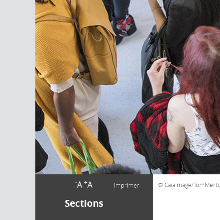
-
+
A
A
Caiaimage/TomMert
Imprimer
Sections