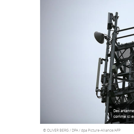
Des antennes
comme ici e
OLIVER BERG / DPA / dpa Picture-Alliance/AFP