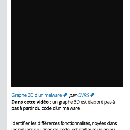
Graphe 3D d'un malware
par
CNRS
(link is external)
(link is
Dans cette vidéo :
un graphe 3D est élaboré pas à
external)
pas à partir du code d’un malware.
Identifier les différentes fonctionnalités, noyées dans
les milliers de lignes de code, est d’ailleurs un enjeu