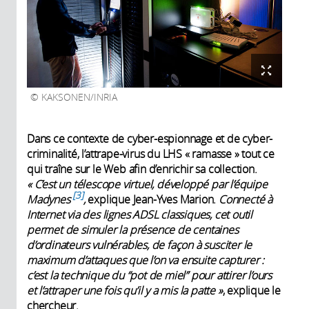
KAKSONEN/INRIA
Dans ce contexte de cyber-espionnage et de cyber-
criminalité, l’attrape-virus du LHS « ramasse » tout ce
qui traîne sur le Web afin d’enrichir sa collection.
«
C’est un télescope virtuel, développé par l’équipe
3
Madynes
,
explique Jean-Yves Marion.
Connecté à
Internet via des lignes ADSL classiques, cet outil
permet de simuler la présence de centaines
d’ordinateurs vulnérables, de façon à susciter le
maximum d’attaques que l’on va ensuite capturer
:
c’est la technique du “pot de miel” pour attirer l’ours
et l’attraper une fois qu’il y a mis la patte
»
, explique le
chercheur.