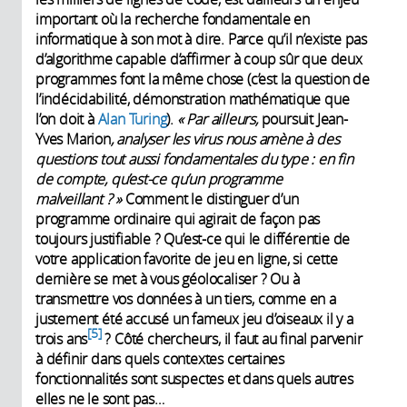
important où la recherche fondamentale en
informatique à son mot à dire. Parce qu’il n’existe pas
d’algorithme capable d’affirmer à coup sûr que deux
programmes font la même chose (c’est la question de
l’indécidabilité, démonstration mathématique que
l’on doit à
Alan Turing
).
«
Par ailleurs,
poursuit Jean-
Yves Marion
, analyser les virus nous amène à des
questions tout aussi fondamentales du type
: en fin
de compte, qu’est-ce qu’un programme
malveillant
?
»
Comment le distinguer d’un
programme ordinaire qui agirait de façon pas
toujours justifiable ? Qu’est-ce qui le différentie de
votre application favorite de jeu en ligne, si cette
dernière se met à vous géolocaliser ? Ou à
transmettre vos données à un tiers, comme en a
justement été accusé un fameux jeu d’oiseaux il y a
5
trois ans
? Côté chercheurs, il faut au final parvenir
à définir dans quels contextes certaines
fonctionnalités sont suspectes et dans quels autres
elles ne le sont pas…