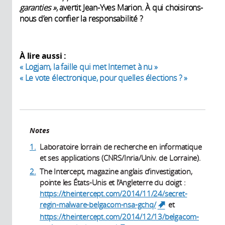
garanties
»
, avertit Jean-Yves Marion. À qui choisirons-
nous d’en confier la responsabilité ?
À lire aussi :
« Logjam, la faille qui met Internet à nu »
« Le vote électronique, pour quelles élections ? »
Notes
1.
Laboratoire lorrain de recherche en informatique
et ses applications (CNRS/Inria/Univ. de Lorraine).
2.
The Intercept, magazine anglais d’investigation,
pointe les États-Unis et l’Angleterre du doigt :
https://theintercept.com/2014/11/24/secret-
regin-malware-belgacom-nsa-gchq/
et
(link is
external)
https://theintercept.com/2014/12/13/belgacom-