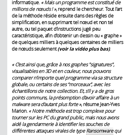
informatique.
«
Mais un programme est constitué de
millions de nœuds
!
»
, reprend le chercheur. Tout l’art
de la méthode réside ensuite dans des règles de
simplification, en supprimant tel nœud et non tel
autre, ou tel paquet d’instructions jugé peu
caractéristique, afin d’obtenir un dessin ou « graphe »
de quelques milliers à quelques centaines de milliers
de nœuds seulement
(voir la vidéo plus bas)
.
«
C’est ainsi que, grâce à nos graphes "signatures",
visualisables en
3D et en couleur, nous pouvons
comparer n’importe quel programme via sa structure
globale, ou certains de ses “
morceaux”
, avec les
échantillons de notre collection. Et, s’il y a de gros
points communs, la présomption d’avoir affaire à un
malware sera d’autant plus forte
»
, résume Jean-Yves
Marion.
«
Notre méthode est trop complexe pour
tourner sur les PC du grand public, mais nous avons
aidé la gendarmerie à identifier les souches de
différentes attaques virales de type
Ransomware
qui