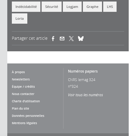
Indécidabilité
Sécurité
Logjam
Graphe
LHS
Loria
Partager cet article
(link is external)
(link is external)
(link is external)
Numéros papiers
À propos
Newsletters
CNRS lemag 324
n°324
Équipe / crédits
Nous contacter
Voir tous les numéros
Charte d'utilisation
Plan du site
Données personnelles
Mentions légales