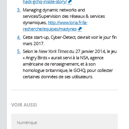
hack-gchq-inside-story/
(link is external)
3.
Managing dynamic networks and
services/Supervision des réseaux & services
dynamiques,
http://www.loria.fr/la-
recherche/equipes/madynes
(link is external)
4.
Cette start-up, Cyber-Detect, devrait voir le jour fin
mars 2017.
5.
Selon le
New York Times
du 27 janvier 2014, le jeu
« Angry Birds » aurait servi à la NSA, agence
américaine de renseignement, et à son
homologue britannique, le GCHQ, pour collecter
certaines données de ses utilisateurs.
VOIR AUSSI
Numérique