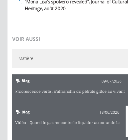
1.
"Mona Lisa’s spolvero revealed", Journal of Cultural
Heritage, août 2020.
VOIR AUSSI
Matière
Blog
09/07/2026
Fluorescence verte : s’affranchir du pétrole grâce au vivant
Blog
18/06/2026
Vidéo - Quand le gaz rencontre le liquide : au cœur de la...