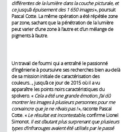
différentes de la lumière dans la couche picturale, et
ce jusqu’à
épuisement des 1 650 images
», poursuit
Pascal Cotte. La même opération a été répétée zone
par zone, sachant que la pénétration de la lumière
peut varier d’une zone à l’autre et d’un mélange de
pigments à l’autre.
Un travail de fourmi qui a entraîné le passionné
d’ingénierie à poursuivre ses recherches bien au-delà
de sa mission initiale de caractérisation des
couleurs…, jusqu’à ce jour de 2015 où il a vu
apparaître les points noirs caractéristiques du
spolvero. «
Cela a été une grande émotion. J’ai dû
montrer les images à plusieurs personnes pour me
convaincre que je ne rêvais pas !
», raconte Pascal
Cotte. «
Le résultat est incontestable
, confirme Lionel
Simonot.
Il est d’autant plus surprenant que plusieurs
types d’infrarouges avaient été utilisés par le passé