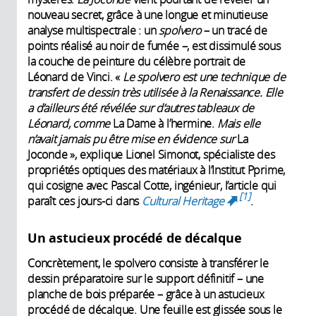
nouveau secret, grâce à une longue et minutieuse
analyse multispectrale : un
spolvero
– un tracé de
points réalisé au noir de fumée –, est dissimulé sous
la couche de peinture du célèbre portrait de
Léonard de Vinci. «
Le spolvero est une technique de
transfert de dessin très utilisée à la Renaissance. Elle
a d’ailleurs été révélée sur d’autres tableaux de
Léonard, comme
La Dame à l’hermine.
Mais elle
n’avait jamais pu être mise en évidence sur
La
Joconde », explique Lionel Simonot, spécialiste des
propriétés optiques des matériaux à l’Institut Pprime,
qui cosigne avec Pascal Cotte, ingénieur, l’article qui
1
paraît ces jours-ci dans
Cultural Heritage
.
(link is
external)
Un astucieux procédé de décalque
Concrètement, le spolvero consiste à transférer le
dessin préparatoire sur le support définitif – une
planche de bois préparée – grâce à un astucieux
procédé de décalque. Une feuille est glissée sous le