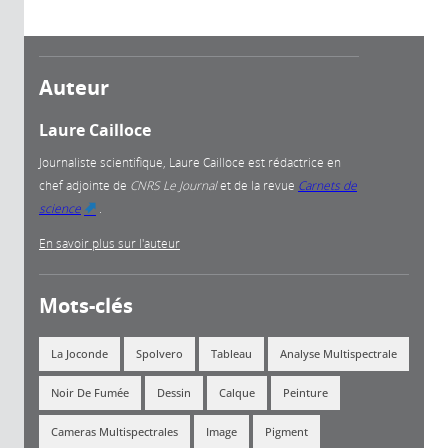
Auteur
Laure Cailloce
Journaliste scientifique, Laure Cailloce est rédactrice en
chef adjointe
de
CNRS Le Journal
et de la revue
Carnets de
science
.
(link is external)
En savoir plus sur l'auteur
Mots-clés
La Joconde
Spolvero
Tableau
Analyse Multispectrale
Noir De Fumée
Dessin
Calque
Peinture
Cameras Multispectrales
Image
Pigment