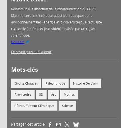
Rédacteur à la direction de la communication du CNRS,
Maxime Lerolle s’intéresse aussi bien aux questions
environnementales (énergie et biodiversité) qu’à l’actualité
culturelle (cinéma et jeux vidéo) éclairée par un regard
scientifique.
LinkedIn
(link is external)
En savoir plus sur l'auteur
Mots-clés
Grotte Chauvet
Paléolithique
Histoire De L'art
Préhistoire
3D
Art
Mythes
Réchauffement Climatique
Science
Partager cet article
(link is external)
(link is external)
(link is external)