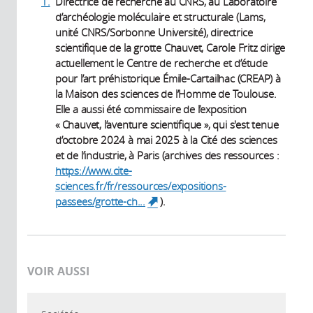
1.
Directrice de recherche au CNRS, au Laboratoire
(CNRS) au
d’archéologie moléculaire et structurale (Lams,
Laboratoire
unité CNRS/Sorbonne Université), directrice
d'archéologie
scientifique de la grotte Chauvet, Carole Fritz dirige
moléculaire et
actuellement le Centre de recherche et d’étude
structurale (Lams,
pour l’art préhistorique Émile-Cartailhac (CREAP) à
CNRS/Sorbonne
la Maison des sciences de l’Homme de Toulouse.
université)
Elle a aussi été commissaire de l’exposition
« Chauvet, l’aventure scientifique », qui s'est tenue
d’octobre 2024 à mai 2025 à la Cité des sciences
et de l’industrie, à Paris (archives des ressources :
https://www.cite-
sciences.fr/fr/ressources/expositions-
passees/grotte-ch...
).
(link is external)
VOIR AUSSI