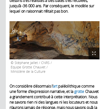
dessins très réalistes à des dates très reculées,
jusqu’à -36 000 ans. Par conséquent, le modèle sur
lequel on raisonnait n’était pas bon.
Stéphane Jaillet / CNRS /
Equipe Grotte Chauvet /
Ministère de la Culture
On considère désormais l’
art
paléolithique comme
une forme d’expression narrative, et la
grotte
Chauvet
a grandement contribué à cette interprétation. Nous
ne savons rien ni des langues ni les locuteurs et nous
n’aurons jamais de réponse, mais nous savons qu’à la