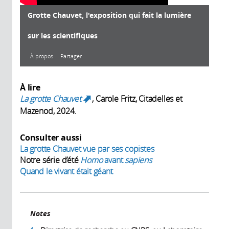
Grotte Chauvet, l'exposition qui fait la lumière
sur les scientifiques
À propos
Partager
À propos
À lire
La grotte Chauvet
, Carole Fritz, Citadelles et
(link is external)
Mazenod, 2024.
Année de
Consulter aussi
production:
La grotte Chauvet vue par ses copistes
2024
Notre série d’été
Homo
avant
sapiens
Durée:
2,41 min
Quand le vivant était géant
Producteur:
CNRS Images
Intervenants:
Avec la
Notes
participation de :
Carole Fritz