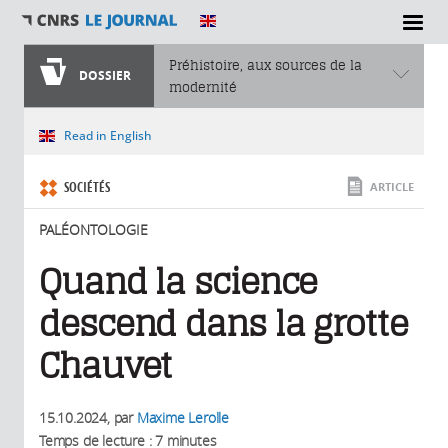
SECTIONS
Préhistoire, aux sources de la
DOSSIER
modernité
Vous êtes ici
Read in English
SOCIÉTÉS
ARTICLE
PALÉONTOLOGIE
Quand la science
descend dans la grotte
Chauvet
15.10.2024
, par
Maxime Lerolle
Temps de lecture : 7 minutes