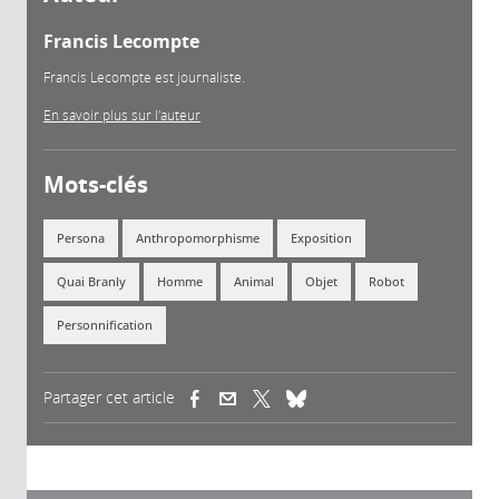
Francis Lecompte
Francis Lecompte est journaliste.
En savoir plus sur l'auteur
Mots-clés
Persona
Anthropomorphisme
Exposition
Quai Branly
Homme
Animal
Objet
Robot
Personnification
Partager cet article
(link is external)
(link is external)
(link is external)