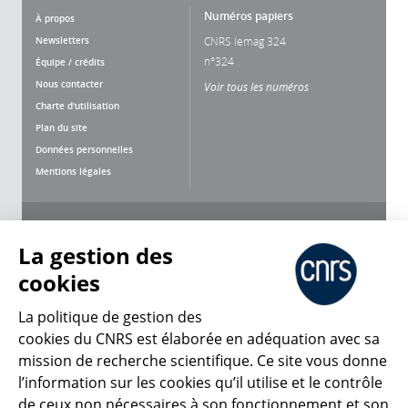
Numéros papiers
À propos
Newsletters
CNRS lemag 324
n°324
Équipe / crédits
Nous contacter
Voir tous les numéros
Charte d'utilisation
Plan du site
Données personnelles
Mentions légales
Nous suivre
Partager
La gestion des
cookies
La politique de gestion des
cookies du CNRS est élaborée en adéquation avec sa
CNRS Le Mag
mission de recherche scientifique. Ce site vous donne
l’information sur les cookies qu’il utilise et le contrôle
de ceux non nécessaires à son fonctionnement et son