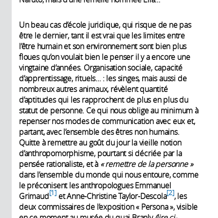
Un beau cas d’école juridique, qui risque de ne pas
être le dernier, tant il est vrai que les limites entre
l’être humain et son environnement sont bien plus
floues qu’on voulait bien le penser il y a encore une
vingtaine d’années. Organisation sociale, capacité
d’apprentissage, rituels… : les singes, mais aussi de
nombreux autres animaux, révèlent quantité
d’aptitudes qui les rapprochent de plus en plus du
statut de personne. Ce qui nous oblige au minimum à
repenser nos modes de communication avec eux et,
partant, avec l’ensemble des êtres non humains.
Quitte à remettre au goût du jour la vieille notion
d’anthropomorphisme, pourtant si décriée par la
pensée rationaliste, et à
« remettre de la personne »
dans l’ensemble du monde qui nous entoure, comme
le préconisent les anthropologues Emmanuel
1
2
Grimaud
et Anne-Christine Taylor-Descola
, les
deux commissaires de l’exposition « Persona », visible
en ce moment au musée du quai Branly
(lire
ci-