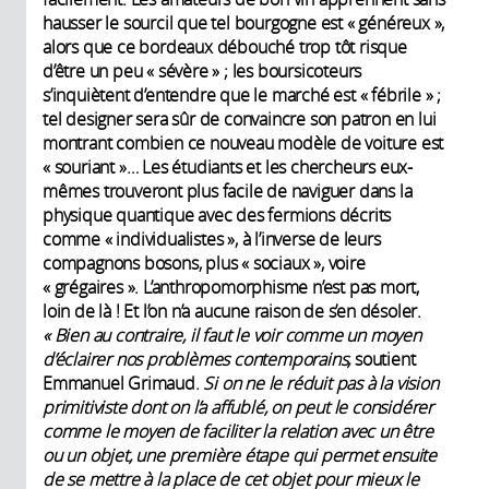
hausser le sourcil que tel bourgogne est « généreux »,
alors que ce bordeaux débouché trop tôt risque
d’être un peu « sévère » ; les boursicoteurs
s’inquiètent d’entendre que le marché est « fébrile » ;
tel designer sera sûr de convaincre son patron en lui
montrant combien ce nouveau modèle de voiture est
« souriant »… Les étudiants et les chercheurs eux-
mêmes trouveront plus facile de naviguer dans la
physique quantique avec des fermions décrits
comme « individualistes », à l’inverse de leurs
compagnons bosons, plus « sociaux », voire
« grégaires ». L’anthropomorphisme n’est pas mort,
loin de là ! Et l’on n’a aucune raison de s’en désoler.
« Bien au contraire, il faut le voir comme un moyen
d’éclairer nos problèmes contemporains,
soutient
Emmanuel Grimaud.
Si on ne le réduit pas à la vision
primitiviste dont on l’a affublé, on peut le considérer
comme le moyen de faciliter la relation avec un être
ou un objet, une première étape qui permet ensuite
de se mettre à la place de cet objet pour mieux le