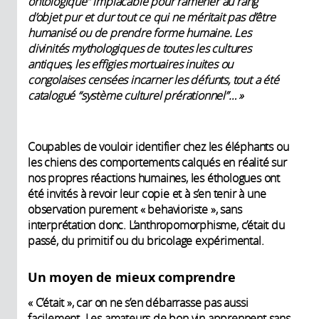
ontologique” implacable pour ramener au rang
d’objet pur et dur tout ce qui ne méritait pas d’être
humanisé ou de prendre forme humaine. Les
divinités mythologiques de toutes les cultures
antiques, les effigies mortuaires inuites ou
congolaises censées incarner les défunts, tout a été
catalogué “système culturel prérationnel”… »
Coupables de vouloir identifier chez les éléphants ou
les chiens des comportements calqués en réalité sur
nos propres réactions humaines, les éthologues ont
été invités à revoir leur copie et à s’en tenir à une
observation purement « behavioriste », sans
interprétation donc. L’anthropomorphisme, c’était du
passé, du primitif ou du bricolage expérimental.
Un moyen de mieux comprendre
« C’était », car on ne s’en débarrasse pas aussi
facilement. Les amateurs de bon vin apprennent sans