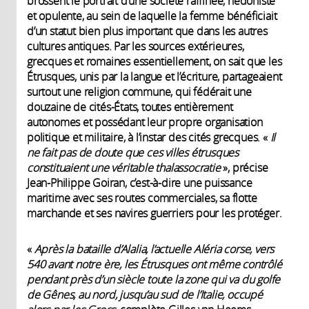
brossent le portrait d’une société raffinée, hédoniste
et opulente, au sein de laquelle la femme bénéficiait
d’un statut bien plus important que dans les autres
cultures antiques. Par les sources extérieures,
grecques et romaines essentiellement, on sait que les
Étrusques, unis par la langue et l’écriture, partageaient
surtout une religion commune, qui fédérait une
douzaine de cités-États, toutes entièrement
autonomes et possédant leur propre organisation
politique et militaire, à l’instar des cités grecques. «
Il
ne fait pas de doute que ces villes étrusques
constituaient une véritable thalassocratie
», précise
Jean-Philippe Goiran, c’est-à-dire une puissance
maritime avec ses routes commerciales, sa flotte
marchande et ses navires guerriers pour les protéger.
«
Après la bataille d’Alalia, l’actuelle Aléria corse, vers
540 avant notre ère, les Étrusques ont même contrôlé
pendant près d’un siècle toute la zone qui va du golfe
de Gênes, au nord, jusqu’au sud de l’Italie, occupé