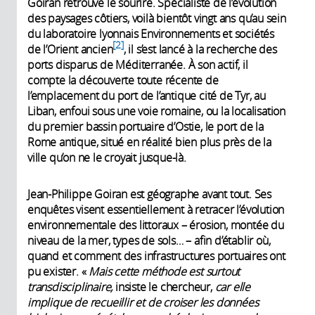
Goiran retrouve le sourire. Spécialiste de l’évolution
des paysages côtiers, voilà bientôt vingt ans qu’au sein
du laboratoire lyonnais
Environnements et sociétés
2
de l’Orient ancien
, il s’est lancé à la recherche des
ports disparus de Méditerranée. À son actif, il
compte la découverte toute récente de
l’emplacement du port de l’antique cité de Tyr, au
Liban, enfoui sous une voie romaine, ou la localisation
du premier bassin portuaire d’Ostie, le port de la
Rome antique, situé en réalité bien plus près de la
ville qu’on ne le croyait jusque-là.
Jean-Philippe Goiran est géographe avant tout. Ses
enquêtes visent essentiellement à retracer l’évolution
environnementale des littoraux – érosion, montée du
niveau de la mer, types de sols… – afin d’établir où,
quand et comment des infrastructures portuaires ont
pu exister. «
Mais cette méthode est surtout
transdisciplinaire,
insiste le chercheur,
car elle
implique de recueillir et de croiser les données