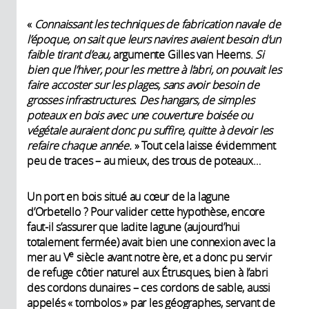
«
Connaissant les techniques de fabrication navale de
l’époque, on sait que leurs navires avaient besoin d’un
faible tirant d’eau,
argumente Gilles van Heems.
Si
bien que l’hiver, pour les mettre à l’abri, on pouvait les
faire accoster sur les plages, sans avoir besoin de
grosses infrastructures. Des hangars, de simples
poteaux en bois avec une couverture boisée ou
végétale auraient
donc pu suffire, quitte à devoir les
refaire chaque année.
» Tout cela laisse évidemment
peu de traces – au mieux, des trous de poteaux…
Un port en bois situé au cœur de la lagune
d’Orbetello ? Pour valider cette hypothèse, encore
faut-il s’assurer que ladite lagune (aujourd’hui
totalement fermée) avait bien une connexion avec la
e
mer au V
siècle avant notre ère, et a donc pu servir
de refuge côtier naturel aux Étrusques, bien à l’abri
des cordons dunaires – ces cordons de sable, aussi
appelés « tombolos » par les géographes, servant de