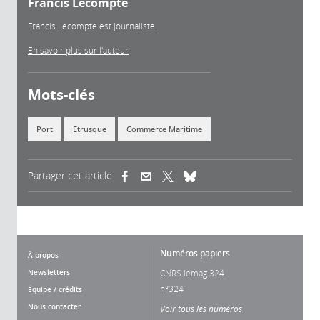
Francis Lecompte
Francis Lecompte est journaliste.
En savoir plus sur l'auteur
Mots-clés
Port
Etrusque
Commerce Maritime
Partager cet article
(link is external)
(link is external)
(link is external)
Numéros papiers
À propos
Newsletters
CNRS lemag 324
n°324
Équipe / crédits
Nous contacter
Voir tous les numéros