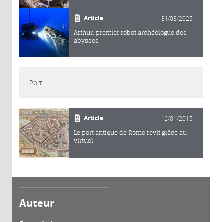
Article
31/03/2025
Arthur, premier robot archéologue des
abysses
Port
Article
12/01/2015
Le port antique de Rome revit grâce au
virtuel
Auteur