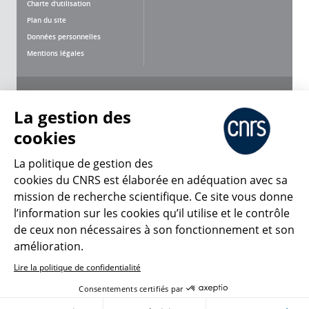
Charte d'utilisation
Plan du site
Données personnelles
Mentions légales
Nous suivre
Partager
La gestion des
cookies
La politique de gestion des
cookies du CNRS est élaborée en adéquation avec sa
mission de recherche scientifique. Ce site vous donne
CNRS Le Mag
l’information sur les cookies qu’il utilise et le contrôle
de ceux non nécessaires à son fonctionnement et son
© 2026, CNRS
amélioration.
Lire la politique de confidentialité
Créer un compte
Se connecter
Accessibilité : non conforme
Consentements certifiés par
Gestion des cookies