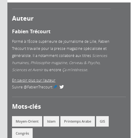
Auteur
Fabien Trécourt
Formé à l’École supérieure de journalisme de Lille, Fabien
Trécourt travaille pour la presse magazine spécialisée et
généraliste. Il a notamment collaboré aux titres
Sciences
humaines, Philosophie magazine, Cerveau & Psycho,
Sciences et Avenir
ou encore
Ça m’intéresse.
En savoir plus sur l'auteur
Suivre
@FabienTrecourt
(link is external)
Mots-clés
Moyen-Orient
Islam
Printemps Arabe
GIS
Congrès