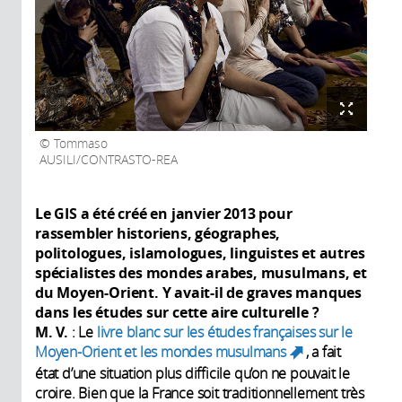
Tommaso
AUSILI/CONTRASTO-REA
Le GIS a été créé en janvier 2013 pour
rassembler historiens, géographes,
politologues, islamologues, linguistes et autres
spécialistes des mondes arabes, musulmans, et
du Moyen-Orient. Y avait-il de graves manques
dans les études sur cette aire culturelle
?
M. V.
: Le
livre blanc sur les études françaises sur le
Moyen-Orient et les mondes musulmans
, a fait
(link is
état d’une situation plus difficile qu’on ne pouvait le
external)
croire. Bien que la France soit traditionnellement très