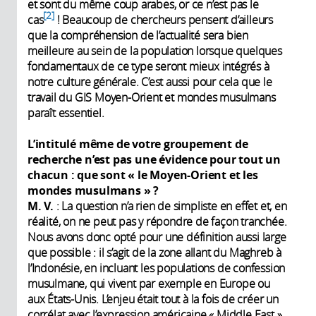
et sont du même coup arabes, or ce n’est pas le
2
cas
! Beaucoup de chercheurs pensent d’ailleurs
que la compréhension de l’actualité sera bien
meilleure au sein de la population lorsque quelques
fondamentaux de ce type seront mieux intégrés à
notre culture générale. C’est aussi pour cela que le
travail du GIS Moyen-Orient et mondes musulmans
paraît essentiel.
L’intitulé même de votre groupement de
recherche n’est pas une évidence pour tout un
chacun
: que sont «
le Moyen-Orient et les
mondes musulmans
»
?
M. V.
: La question n’a rien de simpliste en effet et, en
réalité, on ne peut pas y répondre de façon tranchée.
Nous avons donc opté pour une définition aussi large
que possible : il s’agit de la zone allant du Maghreb à
l’Indonésie, en incluant les populations de confession
musulmane, qui vivent par exemple en Europe ou
aux États-Unis. L’enjeu était tout à la fois de créer un
corrélat avec l’expression américaine « Middle East »