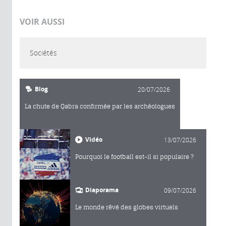
VOIR AUSSI
Sociétés
Blog
20/07/2026
La chute de Qabra confirmée par les archéologues
Vidéo
13/07/2026
Pourquoi le football est-il si populaire ?
Diaporama
09/07/2026
Le monde rêvé des globes virtuels