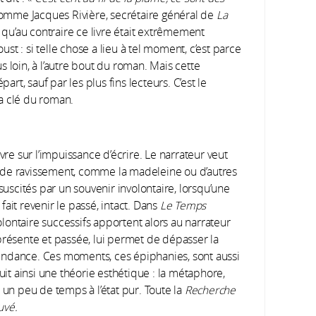
omme Jacques Rivière, secrétaire général de
La
, qu’au contraire ce livre était extrêmement
oust : si telle chose a lieu à tel moment, c’est parce
 loin, à l’autre bout du roman. Mais cette
t, sauf par les plus fins lecteurs. C’est le
a clé du roman.
ivre sur l’impuissance d’écrire. Le narrateur veut
nts de ravissement, comme la madeleine ou d’autres
scités par un souvenir involontaire, lorsqu’une
ait revenir le passé, intact. Dans
Le Temps
ontaire successifs apportent alors au narrateur
présente et passée, lui permet de dépasser la
endance. Ces moments, ces épiphanies, sont aussi
struit ainsi une théorie esthétique : la métaphore,
 un peu de temps à l’état pur. Toute la
Recherche
uvé.