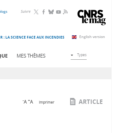
RSS
blogs
Suivre
English version
R : LA SCIENCE FACE AUX INCENDIES
Types
QUE
MES THÈMES
ARTICLE
-
+
A
A
Imprimer