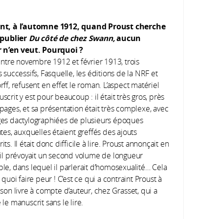
nt, à l’automne
1912, quand Proust cherche
 publier
Du côté de chez Swann,
aucun
r n’en veut. Pourquoi ?
ntre novembre 1912 et février 1913, trois
 successifs, Fasquelle, les éditions de la NRF et
ff, refusent en effet le roman. L’aspect matériel
crit y est pour beaucoup : il était très gros, près
pages, et sa présentation était très complexe, avec
es dactylographiées de plusieurs époques
tes, auxquelles étaient greffés des ajouts
ts. Il était donc difficile à lire. Proust annonçait en
’il prévoyait un second volume de longueur
le, dans lequel il parlerait d’homosexualité… Cela
 quoi faire peur ! C’est ce qui a contraint Proust à
son livre à compte d’auteur, chez Grasset, qui a
le manuscrit sans le lire.