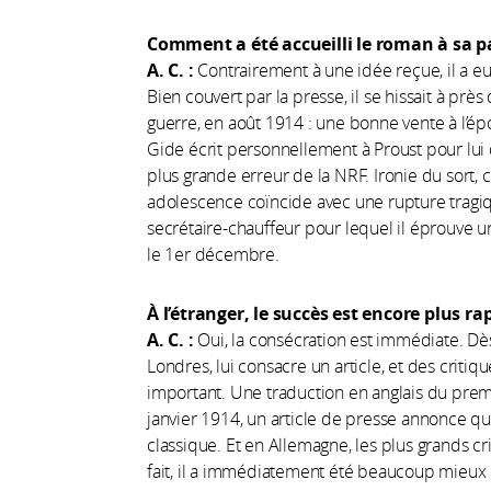
Comment a été accueilli le roman à sa p
A. C. :
Contrairement à une idée reçue, il a e
Bien couvert par la presse, il se hissait à prè
guerre, en août 1914 : une bonne vente à l’é
Gide écrit personnellement à Proust pour lui 
plus grande erreur de la NRF. Ironie du sort, 
adolescence coïncide avec une rupture tragiqu
secrétaire-chauffeur pour lequel il éprouve un
le 1er décembre.
À l’étranger, le succès est encore plus r
A. C. :
Oui, la consécration est immédiate. D
Londres, lui consacre un article, et des critique
important. Une traduction en anglais du premi
janvier 1914, un article de presse annonce que
classique. Et en Allemagne, les plus grands cr
fait, il a immédiatement été beaucoup mieux