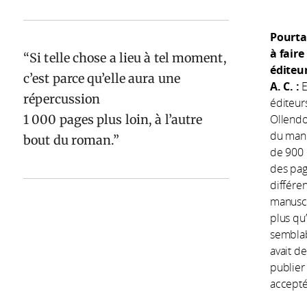
Pourta
à faire
Si telle chose a lieu à tel moment,
éditeu
c’est parce qu’elle aura une
A. C. :
E
répercussion
éditeurs
1 000 pages plus loin, à l’autre
Ollendor
du manus
bout du roman.
de 900 
des pag
différen
manuscri
plus qu
semblab
avait de
publier 
accepté 