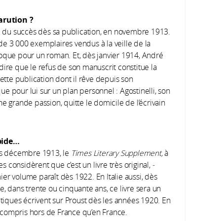
arution
?
u du succès dès sa publication, en novembre 1913.
s de 3 000 exemplaires vendus à la veille de la
poque pour un roman. Et, dès janvier 1914, André
dire que le refus de son manuscrit constitue la
cette publication dont il rêve depuis son
e pour lui sur un plan personnel : Agostinelli, son
e grande passion, quitte le domicile de l’écrivain
apide…
ès décembre 1913, le
Times Literary Supplement,
à
s considèrent que c’est un livre très original, ­
er volume paraît dès 1922. En Italie aussi, dès
, dans trente ou cinquante ans, ce livre sera un
itiques écrivent sur Proust dès les années 1920. En
 compris hors de France qu’en France.