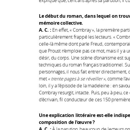
explique que, cent ans après sa parution, il co
Le début du roman, dans lequel on trouve
mémoire collective.
A. C. :
En effet, « Combray », la première par
particulièrement frappé les lecteurs. « Combra
celle-là même dont parle Freud, contemporain 
que Proust n’emploie pas ce mot, mais il y a u
désir, du corps. Une scène d’onanisme est sug
techniques du roman français traditionnel. S
personnages, il nous fait entrer directement, d
met
«
trente pages à se réveiller
»,
comme l’ava
loin, il y a l’épisode de la madeleine : en savo
Combray resurgit, intacte. Puis, peu à peu, ce 
d’écrivain, fil conducteur de ces 150 premièr
Une explication littéraire est-elle indis
composition de l’œuvre
?
A. C. :
À la parution, beaucoup de lecteurs ont