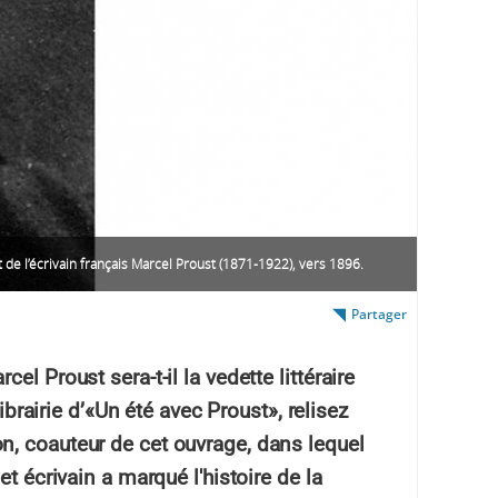
t de l’écrivain français Marcel Proust (1871-1922), vers 1896.
Partager
l Proust sera-t-il la vedette littéraire
librairie d’«Un été avec Proust», relisez
, coauteur de cet ouvrage, dans lequel
t écrivain a marqué l'histoire de la