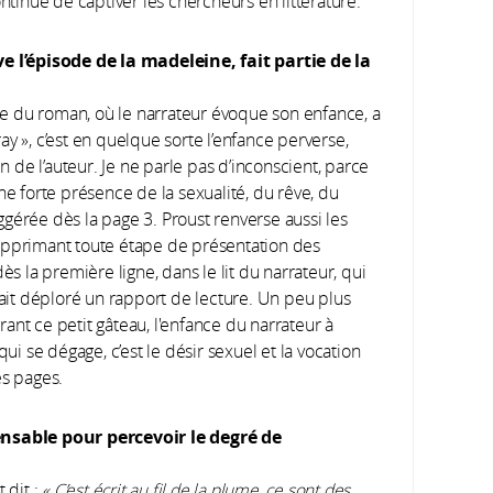
ntinue de captiver les ­chercheurs en littérature.
 l’épisode de la madeleine, fait partie de la
tie du roman, où le narrateur évoque son enfance, a
y », c’est en quelque sorte l’enfance perverse,
de l’auteur. Je ne parle pas d’inconscient, parce
ne forte présence de la sexualité, du rêve, du
gérée dès la page 3. Proust renverse aussi les
upprimant toute étape de présentation des
ès la première ligne, dans le lit du narrateur, qui
it déploré un rapport de lecture. Un peu plus
urant ce petit gâteau, l'enfance du narrateur à
qui se dégage, c’est le désir sexuel et la vocation
es pages.
pensable pour percevoir le degré de
 dit :
«
C’est écrit au fil de la plume, ce sont des