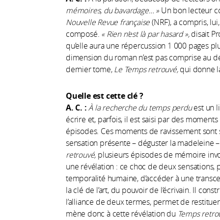
mémoires, du bavardage…
»
Un bon lecteur c
Nouvelle Revue française
(NRF), a compris, lui
composé.
«
Rien n’est là par hasard
»,
disait Pr
qu’elle aura une répercussion 1 000 pages plus
dimension du roman n’est pas comprise au dépar
dernier tome,
Le Temps retrouvé,
qui donne l
Quelle est cette clé
?
A. C. :
À la recherche du temps perdu
est un l
écrire et, parfois, il est saisi par des mome
épisodes. Ces moments de ravissement sont su
sensation présente – déguster la madeleine – f
retrouvé,
plusieurs épisodes de mémoire invol
une révélation : ce choc de deux sensations, 
temporalité humaine, d’accéder à une transc
la clé de l’art, du pouvoir de l’écrivain. Il con
l’alliance de deux termes, permet de restituer
mène donc à cette révélation du
Temps retro