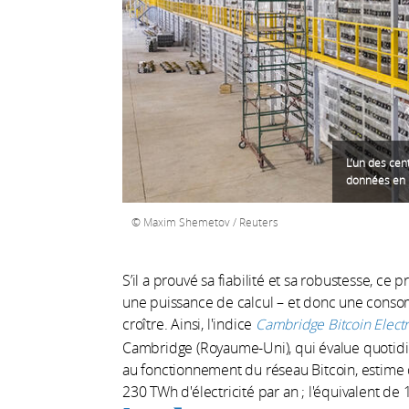
L’un des cen
données en R
Maxim Shemetov / Reuters
S’il a prouvé sa fiabilité et sa robustesse, ce 
une puissance de calcul – et donc une conso
croître. Ainsi, l'indice
Cambridge Bitcoin Elect
Cambridge (Royaume-Uni), qui évalue quotid
au fonctionnement du réseau Bitcoin, estime 
230 TWh d'électricité par an ; l'équivalent de