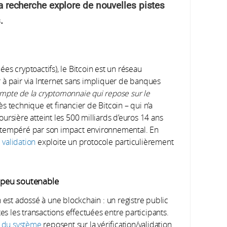
 La recherche explore de nouvelles pistes
.
s cryptoactifs), le Bitcoin est un réseau
 à pair via Internet sans impliquer de banques
compte de la cryptomonnaie qui repose sur le
ès technique et financier de Bitcoin – qui n’a
boursière atteint les 500 milliards d’euros 14 ans
 tempéré par son impact environnemental. En
validation
exploite un protocole particulièrement
s peu soutenable
 est adossé à une blockchain : un registre public
es les transactions effectuées entre participants.
on du système
reposent sur la vérification/validation