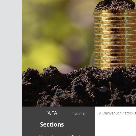
-
+
A
A
Chanyanuch / stock
Imprimer
Sections