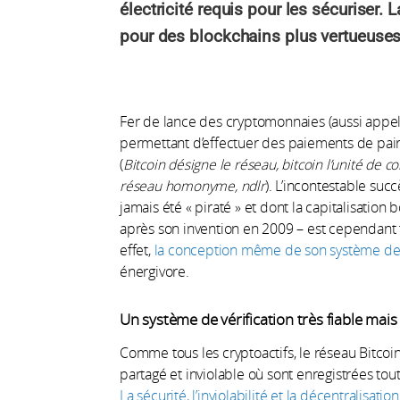
électricité requis pour les sécuriser.
pour des blockchains plus vertueuses
Fer de lance des cryptomonnaies (aussi appelée
permettant d’effectuer des paiements de pair
(
Bitcoin désigne le réseau, bitcoin l’unité de 
réseau homonyme, ndlr
). L’incontestable succ
jamais été « piraté » et dont la capitalisation 
après son invention en 2009 – est cependant
effet,
la conception même de son système de 
énergivore.
Un système de vérification très fiable mai
Comme tous les cryptoactifs, le réseau Bitcoin
partagé et inviolable où sont enregistrées tout
La sécurité, l’inviolabilité et la décentralisati