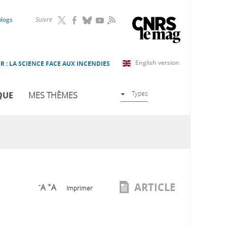
RSS
blogs
Suivre
English version
R : LA SCIENCE FACE AUX INCENDIES
Types
QUE
MES THÈMES
ARTICLE
-
+
A
A
Imprimer