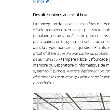
France
.
(link is external)
Des alternatives au calcul brut
La conception de nouvelles manières de réco
développement d’alternatives plus soutenabl
populaire, est ainsi basé sur un protocole
pro
participation, un tirage au sort s’effectue en
dans la cryptomonnaie en question. Plus ils en 
proof of stake
a résolu une partie du problème
décentralisation
, tempère Pascal Lafourcade, 
membre du Laboratoire d’informatique de mod
1
systèmes
(Limos).
Il existe également un co
récompensés sont ceux qui allouent de l’espa
blockchain
. »