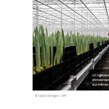
Un ingénieur
d’Amsterdam 
eux-mêmes a
Valeria Mongelli / AFP