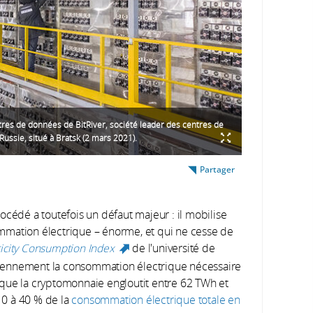
tres de données de BitRiver, société leader des centres de
ussie, situé à Bratsk (2 mars 2021).
Partager
procédé a toutefois un défaut majeur : il mobilise
mmation électrique – énorme, et qui ne cesse de
ricity Consumption Index
de l'université de
(link is external)
iennement la consommation électrique nécessaire
que la cryptomonnaie engloutit entre 62 TWh et
 10 à 40 % de la
consommation électrique totale en