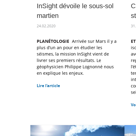
InSight dévoile le sous-sol
C
martien
s
24.02.2020
31
PLANÉTOLOGIE
Arrivée sur Mars il y a
E
plus d’un an pour en étudier les
is
séismes, la mission InSight vient de
av
livrer ses premiers résultats. Le
re
géophysicien Philippe Lognonné nous
l’
en explique les enjeux.
te
in
Lire l'article
co
se
Vo