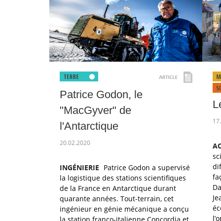
Patrice Godon, le
L
"MacGyver" de
17
l'Antarctique
20.02.2020
A
sc
di
INGÉNIERIE
Patrice Godon a supervisé
fa
la logistique des stations scientifiques
Da
de la France en Antarctique durant
Je
quarante années. Tout-terrain, cet
éc
ingénieur en génie mécanique a conçu
l’
la station franco-italienne Concordia et