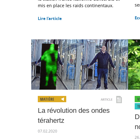
se
mis en place les raids continentaux.
Ec
Lire l'article
La révolution des ondes
D
térahertz
n
07.02.2020
26