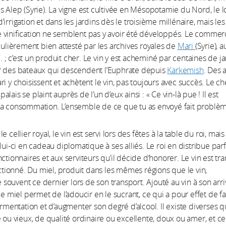
s Alep (Syrie). La vigne est cultivée en Mésopotamie du Nord, le 
irrigation et dans les jardins dès le troisième millénaire, mais les
 vinification ne semblent pas y avoir été développés. Le comme
iculièrement bien attesté par les archives royales de
Mari
(Syrie), 
-C. ; c’est un produit cher. Le vin y est acheminé par centaines de ja
r des bateaux qui descendent l’Euphrate depuis
Karkemish
. Des 
ri y choisissent et achètent le vin, pas toujours avec succès. Le ch
lais se plaint auprès de l’un d’eux ainsi : « Ce vin-là pue ! Il est
a consommation. L’ensemble de ce que tu as envoyé fait problèm
e cellier royal, le vin est servi lors des fêtes à la table du roi, mais
lui-ci en cadeau diplomatique à ses alliés. Le roi en distribue parf
ctionnaires et aux serviteurs qu’il décide d’honorer. Le vin est tra
lectionné. Du miel, produit dans les mêmes régions que le vin,
ouvent ce dernier lors de son transport. Ajouté au vin à son arri
le miel permet de l’adoucir en le sucrant, ce qui a pour effet de fa
fermentation et d’augmenter son degré d’alcool. Il existe diverses q
e ou vieux, de qualité ordinaire ou excellente, doux ou amer, et ce