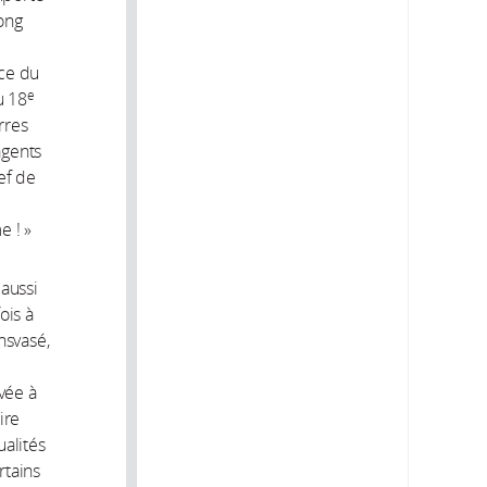
long
rce du
e
au 18
rres
agents
ef de
e ! »
 aussi
ois à
nsvasé,
vée à
ire
ualités
rtains