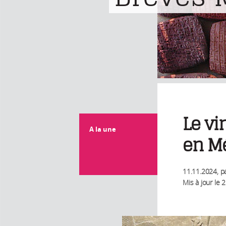
Le vi
A la une
en M
11.11.2024
, p
Mis à jour le
2