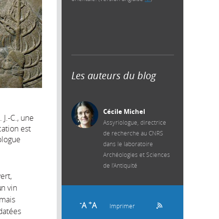
Les auteurs du blog
Cécile Michel
J.-C., une
Assyriologue, directrice
cation est
de recherche au CNRS
ologue
dans le laboratoire
Archéologies et Sciences
de l’Antiquité
ert,
un vin
 mais
-
+
A
A
Imprimer
 datées