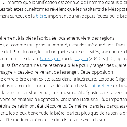
J.-C. montre que la vinification est connue de l’homme depuis bie
es tablettes cunéiformes révèlent que les habitants de Mésopot
ment surtout de la
bière
, importent du vin depuis l’ouest où le br
rairement à la bière fabriquée localement, vient des régions
, et comme tout produit importé, il est destiné aux élites. Dans
e
e du III
millénaire, le roi banquète avec ses invités, une coupe à 
oute remplie de vin.
Urukagina
, roi de
Lagash
(2340 av. J.-C.) appr
’il se fait construire une réserve à bière pour y ranger des « jarr
ntagne », c’est-à-dire venant de l’étranger. Cette opposition
 entre bière et vin existe aussi dans la littérature. Lorsque Gilg
onfins du monde connu, il se désaltère chez la
cabaretière
en buv
 la version babylonienne ; c’est du vin qu’il déguste dans la versio
uverte en Anatolie à Boğazkale, l’ancienne Hattusha. Là, d’importan
pins de raisin ont été découverts. De même, dans les banquets 
s, les dieux boivent de la bière, parfois plus que de raison, alor
 la côte méditerranéenne, le dieu El festoie avec du vin.