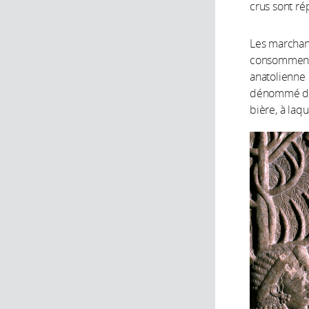
crus sont ré
Les marchand
consomment a
anatolienne 
dénommé d’ap
bière, à laq