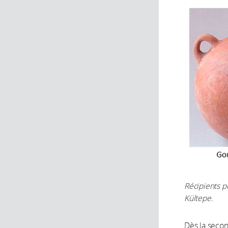
Récipients p
Kültepe.
Dès la secon