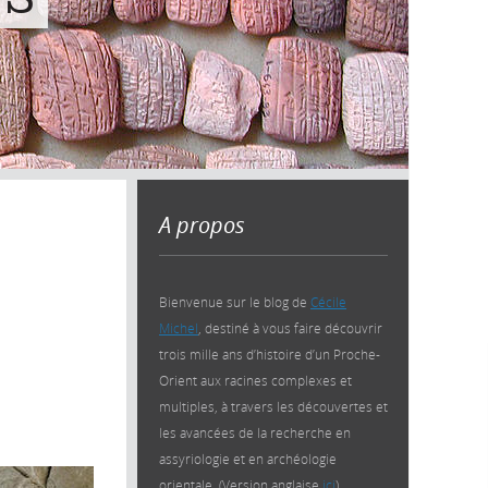
A propos
Bienvenue sur le blog de
Cécile
Michel
, destiné à vous faire découvrir
trois mille ans d’histoire d’un Proche-
Orient aux racines complexes et
multiples, à travers les découvertes et
les avancées de la recherche en
assyriologie et en archéologie
orientale. (Version anglaise
ici
)