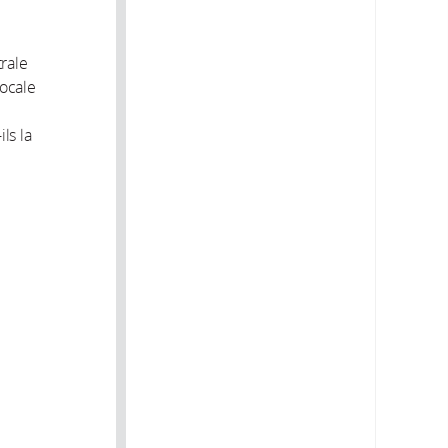
trale
locale
ls la