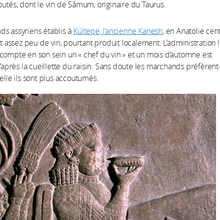
putés, dont le vin de Sâmum, originaire du Taurus.
s assyriens établis à
Kültepe, l’ancienne Kanesh
, en Anatolie cen
ssez peu de vin, pourtant produit localement. L’administration 
compte en son sein un « chef du vin » et un mois d’automne est
rès la cueillette du raisin. Sans doute les marchands préfèrent-i
uelle ils sont plus accoutumés.