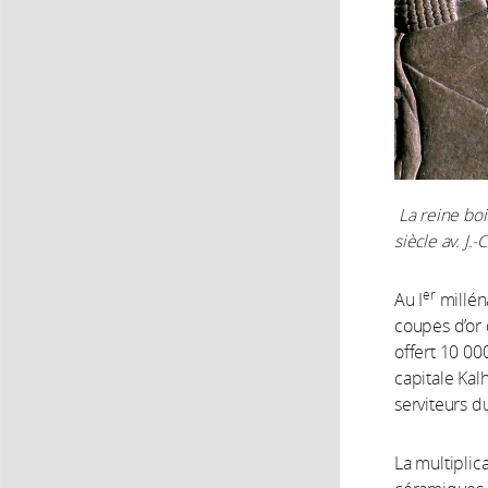
La reine bo
siècle av.
J.-
er
Au I
millén
coupes d’or 
offert 10 00
capitale Kalh
serviteurs d
La multiplic