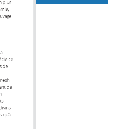
n plus
amie,
euvage
la
écie ce
es de
amesh
ant de
n
ts
divins
s qu’à