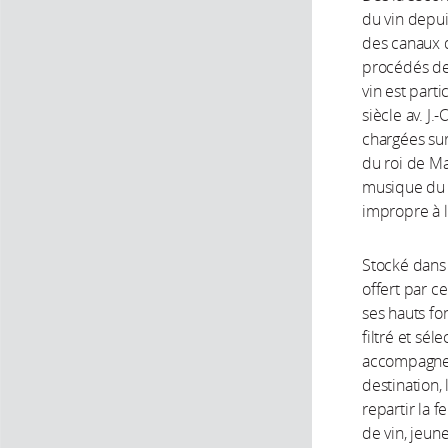
du vin depui
des canaux d’
procédés de
vin est part
siècle av. J.
chargées su
du roi de Ma
musique du pa
impropre à l
Stocké dans l
offert par ce
ses hauts fon
filtré et sé
accompagne s
destination, 
repartir la 
de vin, jeun