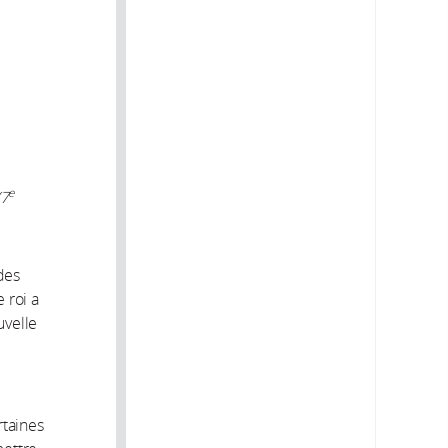
e
(7
des
le roi a
uvelle
rtaines