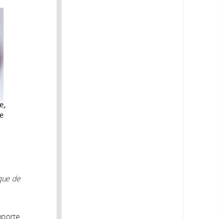
ique de
importe