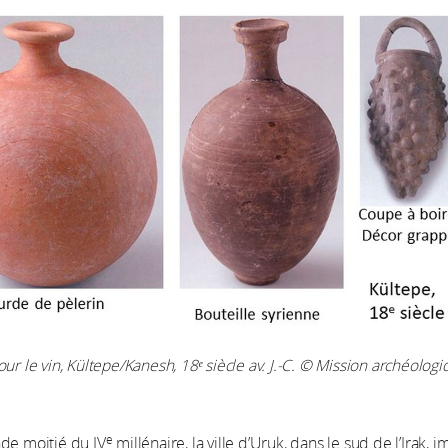
our le vin, Kültepe/Kanesh, 18ᵉ siècle av. J.-C. © Mission archéolog
e
de moitié du IV
millénaire, la ville d’Uruk, dans le sud de l’Irak, 