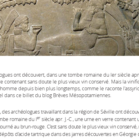
ogues ont découvert, dans une tombe romaine du Ier siècle apr. 
e contenant sans doute le plus vieux vin conservé. Mais la vinifi
’homme depuis bien plus longtemps, comme le raconte l'assyri
el dans ce billet du blog Brèves Mésopotamiennes.
, des archéologues travaillant dans la région de Séville ont découv
er
mbe romaine du I
siècle apr. J.-C., une urne en verre contenant 
tourné au brun-rouge. C’est sans doute le plus vieux vin conservé,
 dépôts d’acide tartrique dans des jarres découvertes en Géorgie