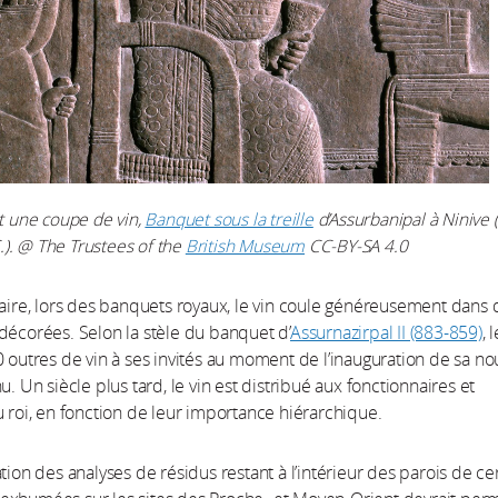
it une coupe de vin,
Banquet sous la treille
d’Assurbanipal à Ninive 
C.). @ The Trustees of the
British Museum
CC-BY-SA 4.0
aire, lors des banquets royaux, le vin coule généreusement dans 
décorées. Selon la stèle du banquet d’
Assurnazirpal II (883-859)
, 
0 outres de vin à ses invités au moment de l’inauguration de sa no
u. Un siècle plus tard, le vin est distribué aux fonctionnaires et
u roi, en fonction de leur importance hiérarchique.
ation des analyses de résidus restant à l’intérieur des parois de ce