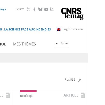
RSS
blogs
Suivre
English version
R : LA SCIENCE FACE AUX INCENDIES
Types
QUE
MES THÈMES
Flux RSS
LE
ARTICLE
NUMÉRIQUE