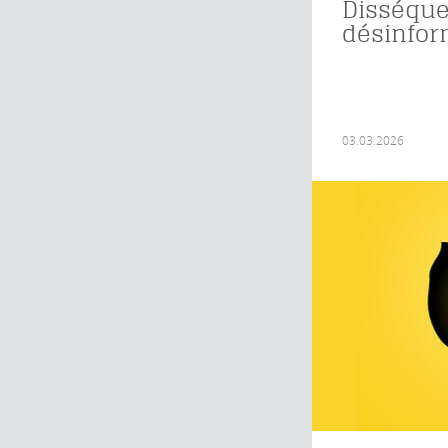
Disséque
désinfor
03.03.2026