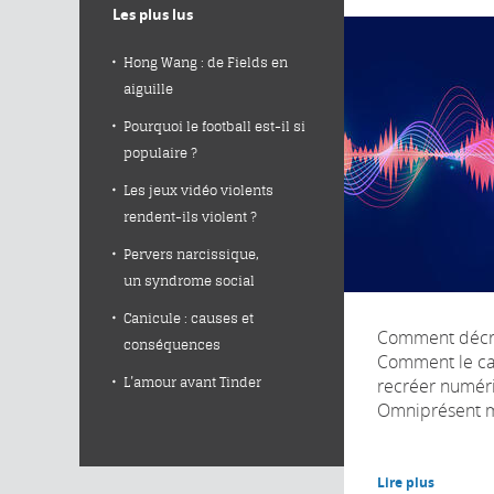
Les plus lus
Hong Wang : de Fields en
aiguille
Pourquoi le football est-il si
populaire ?
Les jeux vidéo violents
rendent-ils violent ?
Pervers narcissique,
un syndrome social
Canicule : causes et
Comment décri
conséquences
Comment le cap
recréer numér
L’amour avant Tinder
Omniprésent m
Lire plus