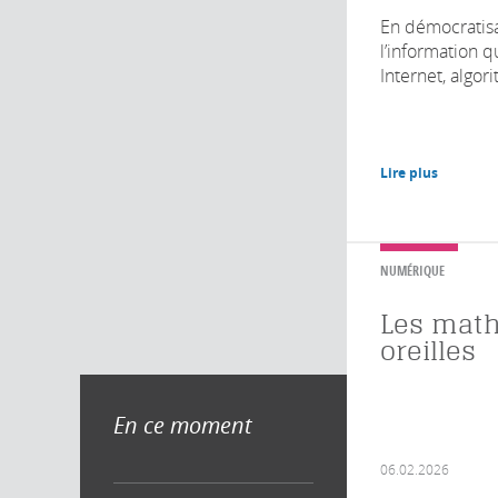
En démocratisan
l’information q
Internet, algor
Lire plus
NUMÉRIQUE
Les math
oreilles
En ce moment
06.02.2026