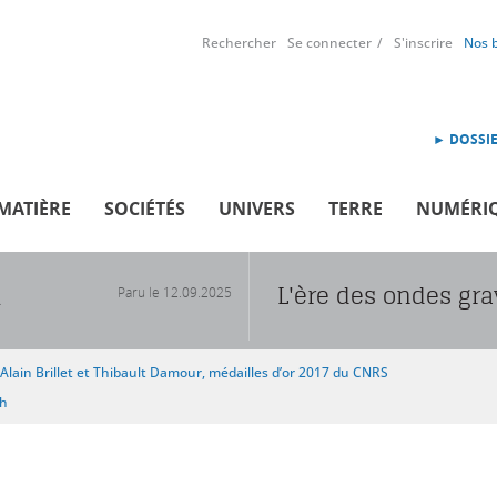
Rechercher
Se connecter
S'inscrire
Nos 
► DOSSIE
MATIÈRE
SOCIÉTÉS
UNIVERS
TERRE
NUMÉRI
L'ère des ondes gra
Paru le
12.09.2025
R
Alain Brillet et Thibault Damour, médailles d’or 2017 du CNRS
sh