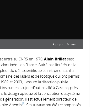
À propos
Partager
Alain Brillet
 et entré au CNRS en 1970,
s’est
 alors inédit en France. Attiré par l’intérêt de la
pleur du défi scientifique et instrumental, il a
omaine des lasers et de l’optique qui ont permis
Année de production:
2016
1989 et 2003, il assure la direction puis la
Durée:
5 min 58
instrument, aujourd’hui installé à Cascina, près
Réalisateur:
Nicolas Baker
Producteur:
t dans le design optique et la conception du système
CNRS Images
Intervenants:
de génération. Il est actuellement directeur de
1
Benoît Mours
toire Artemis
Ses travaux ont été récompensés