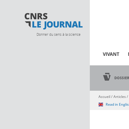
Donner du sens à la science
VIVANT
DOSSIE
Accueil
/
Articles
/
Vous êtes ici
Read in Engli