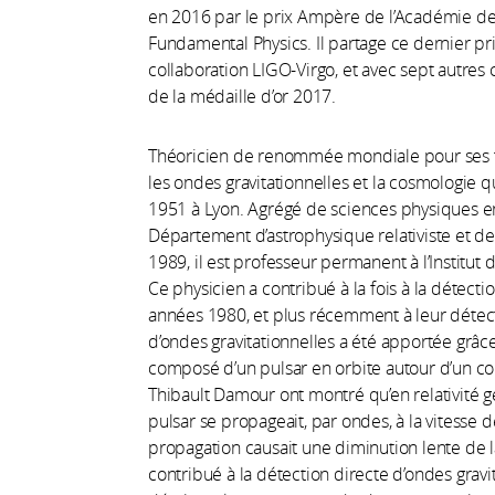
en 2016 par le prix Ampère de l’Académie des
Fundamental Physics. Il partage ce dernier p
collaboration LIGO-Virgo, et avec sept autres
de la médaille d’or 2017.
Théoricien de renommée mondiale pour ses trav
les ondes gravitationnelles et la cosmologie 
1951 à Lyon. Agrégé de sciences physiques en
Département d’astrophysique relativiste et de
1989, il est professeur permanent à l’Institut 
Ce physicien a contribué à la fois à la détecti
années 1980, et plus récemment à leur détect
d’ondes gravitationnelles a été apportée grâc
composé d’un pulsar en orbite autour d’un co
Thibault Damour ont montré qu’en relativité gén
pulsar se propageait, par ondes, à la vitesse
propagation causait une diminution lente de l
contribué à la détection directe d’ondes grav