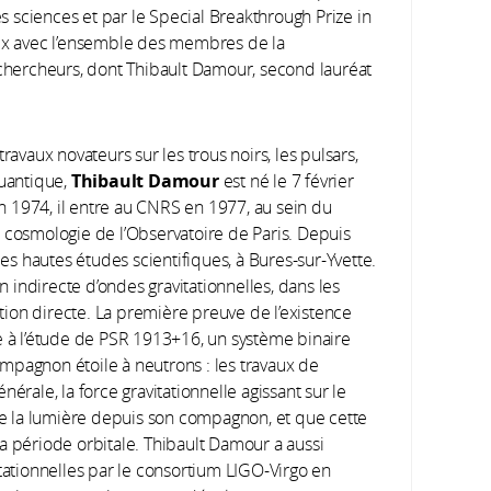
Laboratoire d'Annecy le Vieux
 sciences et par le Special Breakthrough Prize in
de Physique des Particules (LAPP)
rix avec l’ensemble des membres de la
CNRS / Université Savoie Mont-
 chercheurs, dont Thibault Damour, second lauréat
Blanc
Frédérique Marion
aux novateurs sur les trous noirs, les pulsars,
LAPP
Thibault Damour
quantique,
est né le 7 février
Nicolas Arnaud
 1974, il entre au CNRS en 1977, au sein du
Laboratoire de l'Accélérateur
 cosmologie de l’Observatoire de Paris. Depuis
Linéaire (LAL)
des hautes études scientifiques, à Bures-sur-Yvette.
on indirecte d’ondes gravitationnelles, dans les
Romain Bonnand
ion directe. La première preuve de l’existence
LAPP
e à l’étude de PSR 1913+16, un système binaire
mpagnon étoile à neutrons : les travaux de
Éric Chassande-Mottin
érale, la force gravitationnelle agissant sur le
Astroparticules et Cosmologie
 de la lumière depuis son compagnon, et que cette
CNRS / Université Paris 7
a période orbitale. Thibault Damour a aussi
itationnelles par le consortium LIGO-Virgo en