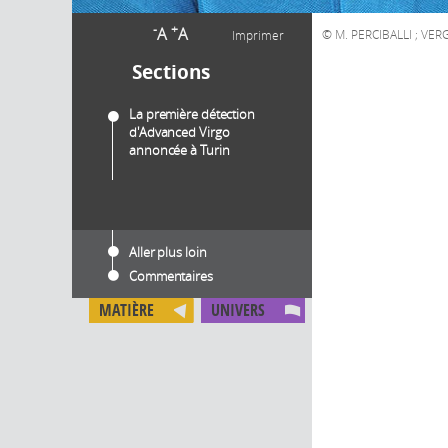
-
+
A
A
M. PERCIBALLI ; VE
Imprimer
Sections
La première détection
d'Advanced Virgo
annoncée à Turin
Aller plus loin
Commentaires
MATIÈRE
UNIVERS