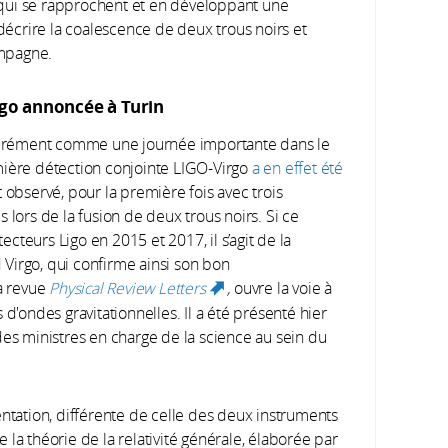
qui se rapprochent et en développant une
crire la coalescence de deux trous noirs et
ompagne.
go annoncée à Turin
urément comme une journée importante dans le
mière détection conjointe LIGO-Virgo
a en effet été
t observé, pour la première fois avec trois
 lors de la fusion de deux trous noirs. Si ce
teurs Ligo en 2015 et 2017, il s’agit de la
Virgo, qui confirme ainsi son bon
la revue
Physical Review Letters
,
ouvre la voie à
(link is
d'ondes gravitationnelles. Il a été présenté hier
external)
des ministres en charge de la science au sein du
entation, différente de celle des deux instruments
la théorie de la relativité générale, élaborée par