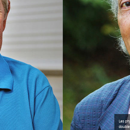
Les phy
double