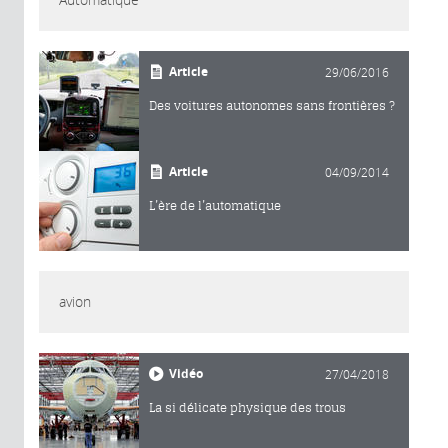
Article
29/06/2016
Des voitures autonomes sans frontières ?
Article
04/09/2014
L’ère de l’automatique
avion
Vidéo
27/04/2018
La si délicate physique des trous