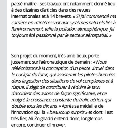
passé maître : ses travaux ont notamment donné lieu
à des dizaines d’articles dans des revues
internationales et à 14 brevets.
« Si j’ai commencé ma
carrière en m’intéressant aux systèmes naturels liés à
l’environnement, telle la pollution atmosphérique, j’ai
toujours été passionné par le secteur aérospatial. »
Son projet du moment, très ambitieux, porte
justement sur l’aéronautique de demain :
« Nous
réfléchissons à la conception d’un pilote virtuel dans
le cockpit du futur, qui assisterait les pilotes humains
dans la gestion des situations de vol complexes et à
risque. Il s’agit de contribuer à réduire le taux
d’accident des avions de façon significative, et ce
malgré la croissance constante du trafic aérien, qui
double tous les dix ans. »
Après sa médaille de
l’innovation qui l’a
« beaucoup surpris »
et dont il est
très fier, Ali Zolghadri entend donc, longtemps
encore, continuer d’innover.