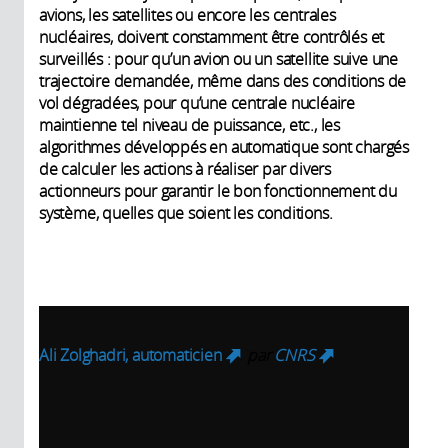
avions, les satellites ou encore les centrales
nucléaires, doivent constamment être contrôlés et
surveillés : pour qu’un avion ou un satellite suive une
trajectoire demandée, même dans des conditions de
vol dégradées, pour qu’une centrale nucléaire
maintienne tel niveau de puissance, etc., les
algorithmes développés en automatique sont chargés
de calculer les actions à réaliser par divers
actionneurs pour garantir le bon fonctionnement du
système, quelles que soient les conditions.
Ali Zolghadri, automaticien
par
CNRS
(link is external)
(link is
external)