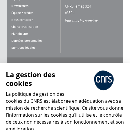
Newsletters
CNRS lemag 324
n°324
Équipe / crédits
Nous contacter
Voir tous les numéros
Charte d'utilisation
Plan du site
Données personnelles
Mentions légales
Nous suivre
Partager
La gestion des
cookies
La politique de gestion des
cookies du CNRS est élaborée en adéquation avec sa
CNRS Le Mag
mission de recherche scientifique. Ce site vous donne
l’information sur les cookies qu’il utilise et le contrôle
de ceux non nécessaires à son fonctionnement et son
© 2026, CNRS
amélioration.