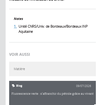
Notes
1.
Unité CNRS/Univ. de Bordeaux/Bordeaux INP
Aquitaine
VOIR AUSSI
Matière
Blog
09/07/2026
Fluorescence verte : s’affranchir du pétrole grâce au vivant