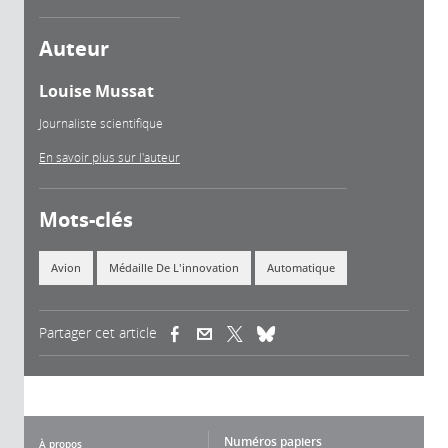
Auteur
Louise Mussat
Journaliste scientifique
En savoir plus sur l'auteur
Mots-clés
Avion
Médaille De L'innovation
Automatique
Partager cet article
(link is external)
(link is external)
(link is external)
Numéros papiers
À propos