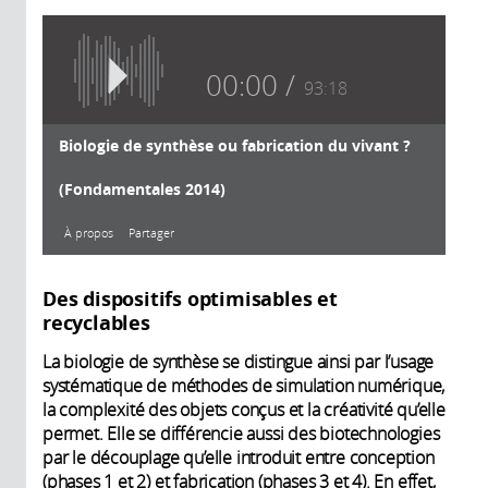
00:00
93:18
Biologie de synthèse ou fabrication du vivant ?
(Fondamentales 2014)
À propos
Partager
À propos
Des dispositifs optimisables et
recyclables
La biologie de synthèse se distingue ainsi par l’usage
systématique de méthodes de simulation numérique,
L'insertion d’un chromosome
2015
1h30
la complexité des objets conçus et la créativité qu’elle
artificiel dans le génome d’une
François Képès,
permet. Elle se différencie aussi des biotechnologies
levure l’a confirmé : jamais l’homme
Directeur de
par le découplage qu’elle introduit entre conception
n’avait atteint une telle capacité
recherche au
(phases 1 et 2) et fabrication (phases 3 et 4). En effet,
d’agir sur le vivant. Et ce n’est qu’un
CNRS, co-