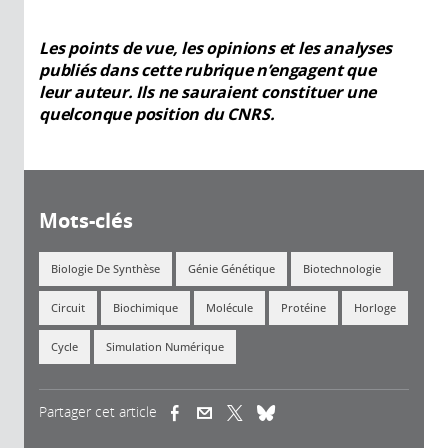
Les points de vue, les opinions et les analyses
publiés dans cette rubrique n’engagent que
leur auteur. Ils ne sauraient constituer une
quelconque position du CNRS.
Mots-clés
Biologie De Synthèse
Génie Génétique
Biotechnologie
Circuit
Biochimique
Molécule
Protéine
Horloge
Cycle
Simulation Numérique
Partager cet article
(link is external)
(link is external)
(link is external)