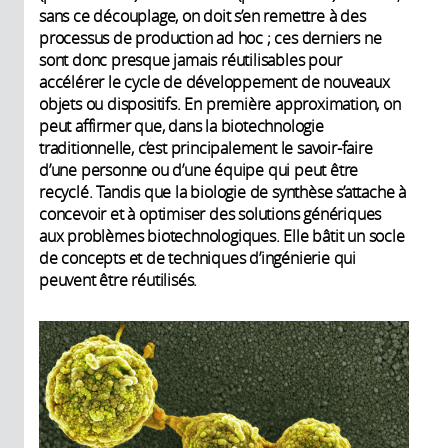
sans ce découplage, on doit s’en remettre à des
début. Biologistes, chimistes,
fondateur et
processus de production ad hoc ; ces derniers ne
anthropologues... réfléchissent tous
directeur du
sont donc presque jamais réutilisables pour
à ces questions vertigineuses.
Programme
accélérer le cycle de développement de nouveaux
Domaine en pleine ascension, la
d'épigénomique
objets ou dispositifs. En première approximation, on
biologie de synthèse passionne les
(Genopole)
peut affirmer que, dans la biotechnologie
scientifiques pour les avancées
traditionnelle, c’est principalement le savoir-faire
qu’elle propose, tant sur la
Stéphane
d’une personne ou d’une équipe qui peut être
connaissance du vivant que pour
Ménage,
recyclé. Tandis que la biologie de synthèse s’attache à
ses nombreuses applications
Directeur de
concevoir et à optimiser des solutions génériques
industrielles dans les domaines de
recherches à
aux problèmes biotechnologiques. Elle bâtit un socle
la santé, de l'énergie, des matériaux,
l’Institut de
de concepts et de techniques d’ingénierie qui
de l'environnement et de
recherches en
peuvent être réutilisés.
l'agriculture. Autant d’avancées
technologies et
importantes qui soulèvent un grand
sciences pour le
nombre de questionnements
vivant, iRTSV.
jusqu’à la définition même du vivant.
Des spécialistes en discutent dans
Perig Pitrou,
ce débat des Fondamentales 2014,
Chargé de
organisées par le CNRS à Grenoble.
recherche au
laboratoire