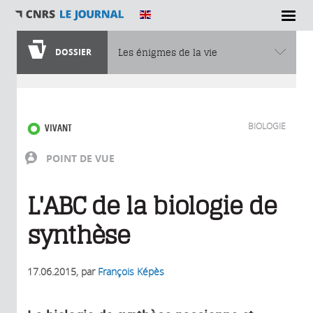
DOSSIER
Les énigmes de la vie
Vous êtes ici
BIOLOGIE
VIVANT
POINT DE VUE
L'ABC de la biologie de
synthèse
17.06.2015
, par
François Képès