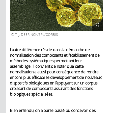
d’anthropologie
sociale
Gilles Truan,
Chercheur au
Laboratoire
T. J. DEERINCK/SPL/CORBIS
d'Ingénierie des
Systèmes
Biologiques et
L’autre différence réside dans la démarche de
des Procédés au
normalisation des composants et l’établissement de
sein de l’équipe «
méthodes systématiques permettant leur
Ingénierie
assemblage. Il convient de noter que cette
Moléculaire et
normalisation a aussi pour conséquence de rendre
Métabolique »
encore plus efficace le développement de nouveaux
dispositifs biologiques en l’appuyant sur un corpus
croissant de composants assurant des fonctions
biologiques spécialisées.
Bien entendu, on a par le passé pu concevoir des