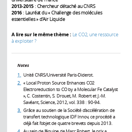
2013-2015
: Chercheur détaché au CNRS
2016
: Lauréat du « Challenge des molécules
essentielles » d’Air Liquide
A lire sur le même thème :
Le CO2, une ressource
à exploiter ?
Notes
1.
Unité CNRS/Université Paris-Diderot.
2.
« Local Proton Source Enhances CO2
Electroreduction to CO by a Molecular Fe Catalyst
», C. Costentin, S. Drouet, M. Robert et J.-M.
Savéant, Science, 2012, vol. 338 : 90-94.
3.
Grâce au soutien de la Société d’accélération de
transfert technologique IDF Innov, ce procédé a
déjà fait l’objet de quatre brevets depuis 2013.
4.
Au sein de l’équipe de Marc Robert, le prix a