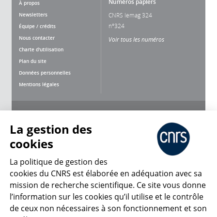
Numéros papiers
À propos
Newsletters
CNRS lemag 324
n°324
Équipe / crédits
Nous contacter
Voir tous les numéros
Charte d'utilisation
Plan du site
Données personnelles
Mentions légales
Nous suivre
Partager
La gestion des
cookies
La politique de gestion des
cookies du CNRS est élaborée en adéquation avec sa
mission de recherche scientifique. Ce site vous donne
CNRS Le Mag
l’information sur les cookies qu’il utilise et le contrôle
de ceux non nécessaires à son fonctionnement et son
© 2026, CNRS