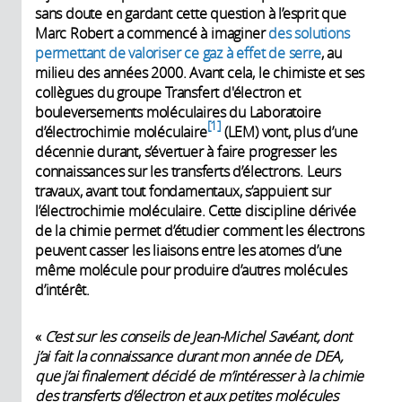
sans doute en gardant cette question à l’esprit que
Marc Robert a commencé à imaginer
des solutions
permettant de valoriser ce gaz à effet de serre
, au
milieu des années 2000. Avant cela, le chimiste et ses
collègues du groupe Transfert d'électron et
bouleversements moléculaires du Laboratoire
1
d’électrochimie moléculaire
(LEM) vont, plus d’une
décennie durant, s’évertuer à faire progresser les
connaissances sur les transferts d’électrons. Leurs
travaux, avant tout fondamentaux, s’appuient sur
l’électrochimie moléculaire. Cette discipline dérivée
de la chimie permet d’étudier comment les électrons
peuvent casser les liaisons entre les atomes d’une
même molécule pour produire d’autres molécules
d’intérêt.
«
C’est sur les conseils de Jean-Michel Savéant, dont
j’ai fait la connaissance durant mon année de DEA,
que j’ai finalement décidé de m’intéresser à la chimie
des transferts d’électron et aux petites molécules