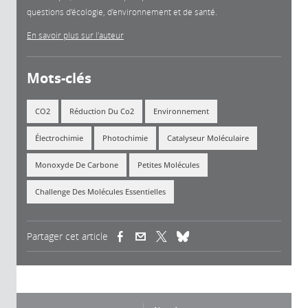
questions d’écologie, d’environnement et de santé.
En savoir plus sur l'auteur
Mots-clés
CO2
Réduction Du Co2
Environnement
Électrochimie
Photochimie
Catalyseur Moléculaire
Monoxyde De Carbone
Petites Molécules
Challenge Des Molécules Essentielles
Partager cet article
(link is external)
(link is external)
(link is external)