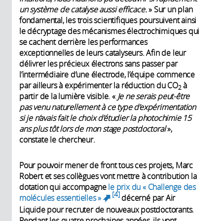
un système de catalyse aussi efficace.
» Sur un plan
fondamental, les trois scientifiques poursuivent ainsi
le décryptage des mécanismes électrochimiques qui
se cachent derrière les performances
exceptionnelles de leurs catalyseurs. Afin de leur
délivrer les précieux électrons sans passer par
l’intermédiaire d’une électrode, l’équipe commence
par ailleurs à expérimenter la réduction du CO
à
2
partir de la lumière visible. «
Je ne serais peut-être
pas venu naturellement à ce type d’expérimentation
si je n’avais fait le choix d’étudier la photochimie 15
ans plus tôt lors de mon stage postdoctoral
»,
constate le chercheur.
Pour pouvoir mener de front tous ces projets, Marc
Robert et ses collègues vont mettre à contribution la
dotation qui accompagne
le prix du « Challenge des
4
molécules essentielles »
décerné par Air
(link is external)
Liquide pour recruter de nouveaux postdoctorants.
Pendant les quatre prochaines années, ils vont