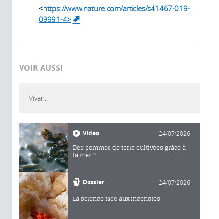
<
https://www.nature.com/articles/s41467-019-
09991-4>
(link is external)
VOIR AUSSI
Vivant
Vidéo
24/07/2026
Des pommes de terre cultivées grâce à
la mer ?
Dossier
24/07/2026
La science face aux incendies