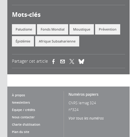
Mots-clés
Paludisme
Fonds Mondial
Moustique
Prévention
Épidémie
Afrique Subsaharienne
Partager cet article
(link is external)
(link is external)
(link is external)
Numéros papiers
À propos
Newsletters
CNRS lemag 324
n°324
Équipe / crédits
Nous contacter
Voir tous les numéros
Charte d'utilisation
Plan du site