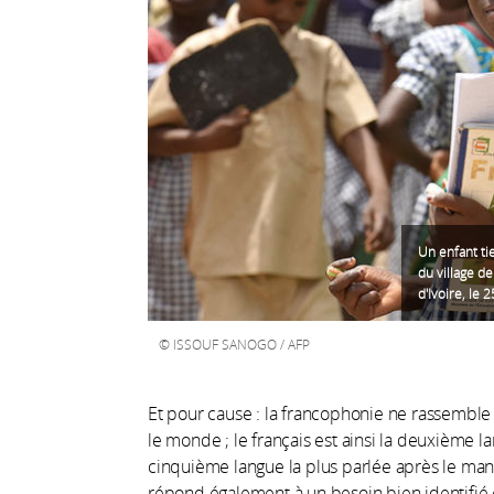
Un enfant ti
du village d
d'Ivoire, le 
ISSOUF SANOGO / AFP
Et pour cause : la francophonie ne rassemble 
le monde ; le français est ainsi la deuxième l
cinquième langue la plus parlée après le mandar
répond également à un besoin bien identifié e