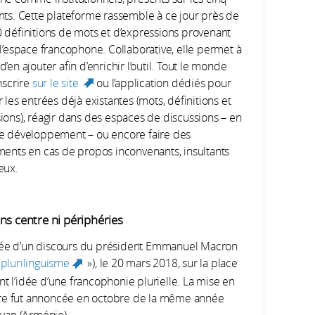
nts. Cette plateforme rassemble à ce jour près de
 définitions de mots et d’expressions provenant
 l’espace francophone. Collaborative, elle permet à
’en ajouter afin d’enrichir l’outil. Tout le monde
nscrire
sur le site
ou l’application dédiés pour
(link is external)
 les entrées déjà existantes (mots, définitions et
ions), réagir dans des espaces de discussions – en
e développement – ou encore faire des
ments en cas de propos inconvenants, insultants
eux.
ns centre ni périphéries
ée d’un discours du président Emmanuel Macron
 plurilinguisme
»), le 20 mars 2018, sur la place
(link is external)
t l’idée d’une francophonie plurielle. La mise en
nre fut annoncée en octobre de la même année