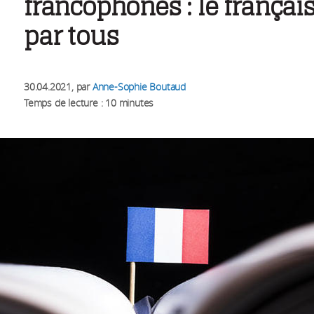
francophones : le françai
par tous
30.04.2021
, par
Anne-Sophie Boutaud
Temps de lecture : 10 minutes