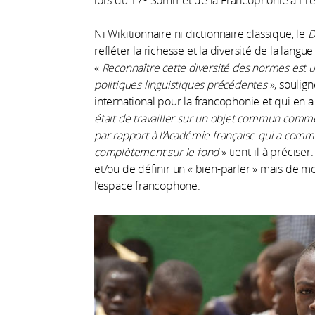
lors du 17
Sommet de la Francophonie à Ere
Ni Wikitionnaire ni dictionnaire classique, le
D
refléter la richesse et la diversité de la la
«
Reconnaître cette diversité des normes est
politiques linguistiques précédentes
», soulign
international pour la francophonie et qui en a
était de travailler sur un objet commun comme
par rapport à l’Académie française qui a comm
complètement sur le fond
» tient-il à préciser
et/ou de définir un « bien-parler » mais de mo
l’espace francophone.