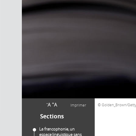
-
+
A
A
Golden_Brown/Getty
Imprimer
Sections
La francophonie, un
espace linguistique sans