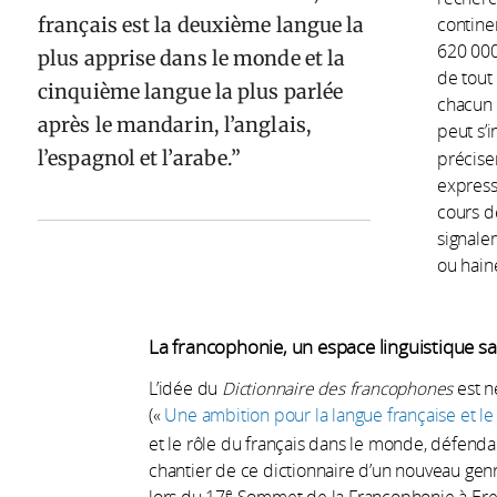
français est la deuxième langue la
contine
620 000
plus apprise dans le monde et la
de tout
cinquième langue la plus parlée
chacun d
après le mandarin, l’anglais,
peut s’i
l’espagnol et l’arabe.
préciser
express
cours d
signale
ou hain
La francophonie, un espace linguistique sa
L’idée du
Dictionnaire des francophones
est n
(«
Une ambition pour la langue française et le
et le rôle du français dans le monde, défendan
chantier de ce dictionnaire d’un nouveau ge
e