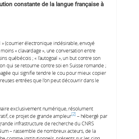
volution constante de la langue française à
 » (courrier électronique indésirable, envoyé
 moins « clavardage », une conversation entre
ins québécois ; « l’autogoal », un but contre son
on qui se retourne contre soi en Suisse romande ;
imagée qui signifie tendre le cou pour mieux copier
reuses entrées que l’on peut découvrir dans le
naire exclusivement numérique, résolument
2
ratif, ce projet de grande ampleur
– hébergé par
 grande infrastructure de recherche du CNRS
um – rassemble de nombreux acteurs, de la
he comme institutionnels, présents sur les cinq