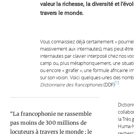
valeur la richesse, la diversité et l’é
travers le monde.
Vous connaissiez déjà certainement « pourriel
massivement aux internautes), mais peut-être
internautes par clavier interposé chez nos vois
camp ou, plus métaphoriquement, une situati
ou encore « girafer », une formule africaine 
sur son voisin. Voici quelques-unes des nomb
1
Dictionnaire des francophones
(DDF)
.
Diction
collabo
La francophonie ne rassemble
la Très
pas moins de 300 millions de
Huma-N
locuteurs à travers le monde ; le
recherc