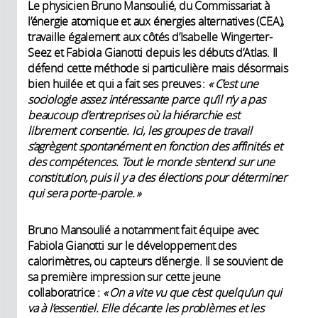
Le physicien Bruno Mansoulié, du Commissariat à
l’énergie atomique et aux énergies alternatives (CEA),
travaille également aux côtés d’Isabelle Wingerter-
Seez et Fabiola Gianotti depuis les débuts d’Atlas. Il
défend cette méthode si particulière mais désormais
bien huilée et qui a fait ses preuves :
« C’est une
sociologie assez intéressante parce qu’il n’y a pas
beaucoup d’entreprises où la hiérarchie est
librement consentie. Ici, les groupes de travail
s’agrègent spontanément en fonction des affinités et
des compétences. Tout le monde s’entend sur une
constitution, puis il y a des élections pour déterminer
qui sera porte-parole. »
Bruno Mansoulié a notamment fait équipe avec
Fabiola Gianotti sur le développement des
calorimètres, ou capteurs d’énergie. Il se souvient de
sa première impression sur cette jeune
collaboratrice :
« On a vite vu que c’est quelqu’un qui
va à l’essentiel. Elle décante les problèmes et les