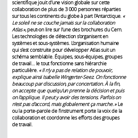
scientifique jouit d’une vision globale sur cette
collaboration de plus de 3 000 personnes réparties
sur tous les continents du globe à part l’Antarctique.
«
Le soleil ne se couche jamais sur la collaboration
Atlas »
, peut-on lire sur l’une des brochures du Cern.
Les technologies de détection s’organisent en
systèmes et sous-systèmes. L’organisation humaine
qui s’est construite pour développer Atlas suit un
schéma semblable. Équipes, sous-équipes, groupes
de travail… le tout fonctionne sans hiérarchie
particulière.
« Il n’y a pas de relation de pouvoir,
explique ainsi Isabelle Wingerter-Seez. On fonctionne
beaucoup par discussion, par concertation. À la fin,
on accepte que quelqu’un prenne la décision et puis
on l’applique. Il peut y avoir des tensions. Parfois on
n’est pas d’accord, mais globalement ça marche. »
Le
ou la porte-parole de l’instrument porte la voix de la
collaboration et coordonne les efforts des groupes
de travail.