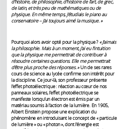
d’histoire, de philosophie, d’histoire de l’art, de grec,
de latin, et très peu de mathématiques ou de
physique. En même temps, j’étudiais le piano au
conservatoire – j’ai toujours aimé la musique. »
Pourquoi alors avoir opté pour la physique ?
« J’aimais
la philosophie. Mais à un moment, j’ai eu l’intuition
que la physique me permettrait de contribuer à
résoudre certaines questions. Elle me permettrait
d’être plus proche des réponses. »
Un de ses rares
cours de science au lycée confirme son intérêt pour
la discipline. Ce jour-là, son professeur présente
l’effet photoélectrique : réaction au cœur de nos
panneaux solaires, l’effet photoélectrique se
manifeste lorsqu’un électron est émis par un
matériau soumis à l’action de la lumière. En 1905,
Albert Einstein propose une explication du
phénomène en introduisant le concept de « particule
de lumière » ou « photon », dont l’énergie est