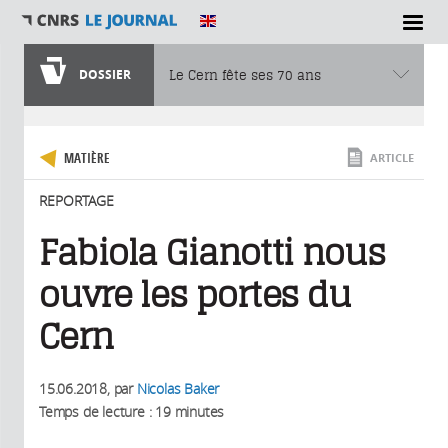
SECTIONS
DOSSIER
Le Cern fête ses 70 ans
Vous êtes ici
MATIÈRE
ARTICLE
REPORTAGE
Fabiola Gianotti nous
ouvre les portes du
Cern
15.06.2018
, par
Nicolas Baker
Temps de lecture : 19 minutes