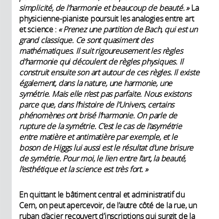
simplicité, de l’harmonie et beaucoup de beauté. »
La
physicienne-pianiste poursuit les analogies entre art
et science :
« Prenez une partition de Bach, qui est un
grand classique. Ce sont quasiment des
mathématiques. Il suit rigoureusement les règles
d’harmonie qui découlent de règles physiques. Il
construit ensuite son art autour de ces règles. Il existe
également, dans la nature, une harmonie, une
symétrie. Mais elle n’est pas parfaite. Nous existons
parce que, dans l’histoire de l’Univers, certains
phénomènes ont brisé l’harmonie. On parle de
rupture de la symétrie. C’est le cas de l’asymétrie
entre matière et antimatière par exemple, et le
boson de Higgs lui aussi est le résultat d’une brisure
de symétrie. Pour moi, le lien entre l’art, la beauté,
l’esthétique et la science est très fort. »
En quittant le bâtiment central et administratif du
Cern, on peut apercevoir, de l’autre côté de la rue, un
ruban d’acier recouvert d’inscriptions qui surgit de la