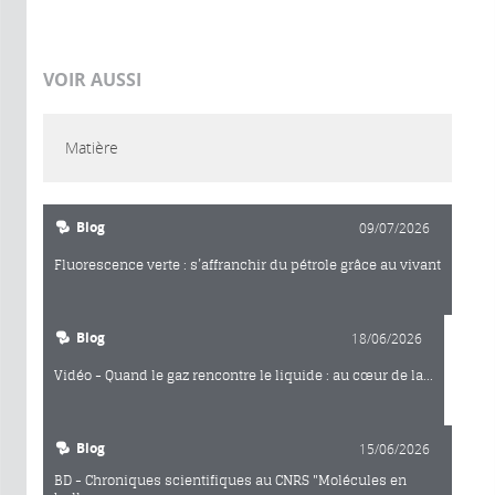
VOIR AUSSI
Matière
Blog
09/07/2026
Fluorescence verte : s’affranchir du pétrole grâce au vivant
Blog
18/06/2026
Vidéo - Quand le gaz rencontre le liquide : au cœur de la...
Blog
15/06/2026
BD - Chroniques scientifiques au CNRS "Molécules en