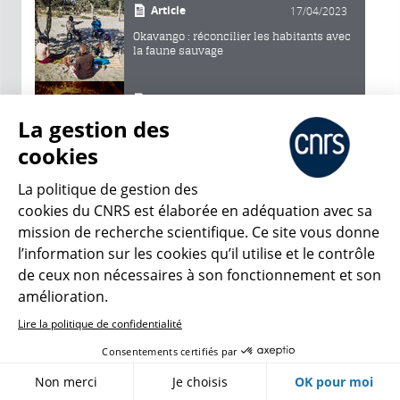
Article
17/04/2023
Okavango : réconcilier les habitants avec
la faune sauvage
Article
27/09/2022
La gestion des
Au Botswana, en quête des origines de
l’humanité
cookies
La politique de gestion des
Audio
25/07/2022
cookies du CNRS est élaborée en adéquation avec sa
Fascinantes éponges de mer
mission de recherche scientifique. Ce site vous donne
l’information sur les cookies qu’il utilise et le contrôle
de ceux non nécessaires à son fonctionnement et son
Audio
11/07/2022
amélioration.
Une plongée dans la grotte Cosquer
Lire la politique de confidentialité
Consentements certifiés par
Non merci
Je choisis
OK pour moi
Cern