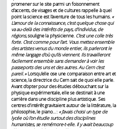
promener sur le site parmi un foisonnement
d’accents, de visages et de cultures rappelle à quel
point la science est l’aventure de tous les humains.
«
L’amour de la connaissance, c’est quelque chose qui
va au-delà des intérêts de pays, d’individus, de
régions,
souligne la physicienne.
C’est une colle très
forte. C’est comme pour l’art. Vous mettez ensemble
des artistes venus du monde entier, ils parleront le
même langage d’où qu’ils viennent. Ils travailleront
facilement ensemble sans demander à voir les
passeports des uns et des autres. Au Cern c’est
pareil. »
Lorsqu’elle ose une comparaison entre art et
science, la directrice du Cern sait de quoi elle parle.
Avant d’opter pour des études débouchant sur la
physique expérimentale, elle se destinait à une
carrière dans une discipline plus artistique. Ses
centres d’intérêt gravitaient autour de la littérature, la
philosophie, le piano… :
« J’avais choisi un type de
lycée où l’on étudie surtout des disciplines
humanistes, se remémore-t-elle. Il y avait beaucoup