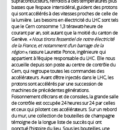
supraconducteurs, refroidis à des températures plus
basses que l’espace intersidéral, guident des protons
qui sont accélérés à des vitesses proches de celle de
la lumière. Les besoins en électricité du LHC sont tels
que le Cern consomme 1,3 térawatt-heure de
courant par an, soit autant que la moitié du canton de
Genève.
« Nous tirons l’essentiel de notre électricité
de la France, et notamment d’un barrage de la
région »
, rassure Laurette Ponce, ingénieure qui
appartient à l’équipe responsable du LHC. Elle nous
accueille depuis son poste au centre de contrôle du
Cern, qui regroupe toutes les commandes des
accélérateurs. Avant d’être injectés dans le LHC, les
protons sont accélérés par une succession de
machines de précédentes générations.
Foisonnement d’écrans et de consoles, la grande salle
de contrôle est occupée 24 heures sur 24 par celles
et ceux qui pilotent ces accélérateurs. Sur un rebord
du mur, une collection de bouteilles de champagne
témoigne de la longue liste de succès qui ont
ponctué l’histoire du lieu. Sous les bouteilles, une