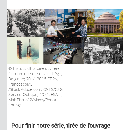
Institut d’histoire ouvrière,
économique et sociale, Liège,
Belgique; 2014-2016 CERN;
FrancescoMS
/Stock.Adobe.com; CNES/CSG
Service Optique, 1971; ESA - J.
Mai; Photo12/Alamy/Penta
Springs
Pour finir notre série, tirée de l’ouvrage