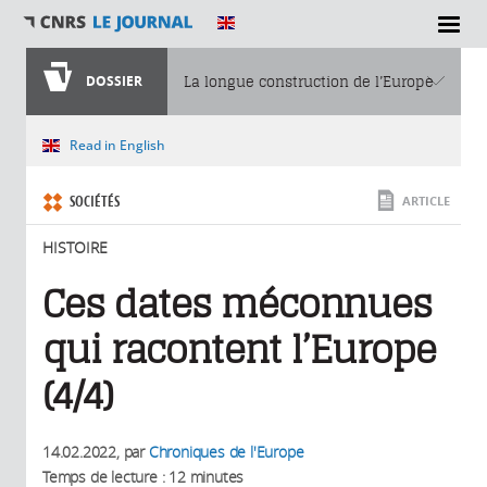
SECTIONS
DOSSIER
La longue construction de l’Europe
Vous êtes ici
Read in English
SOCIÉTÉS
ARTICLE
HISTOIRE
Ces dates méconnues
qui racontent l’Europe
(4/4)
14.02.2022
, par
Chroniques de l'Europe
Temps de lecture : 12 minutes