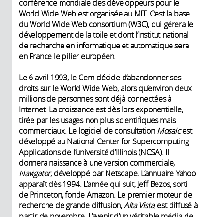
conférence mondiale des développeurs pour le
World Wide Web est organisée au MIT. C’est la base
du World Wide Web consortium (W3C), qui gérera le
développement de la toile et dont l’Institut national
de recherche en informatique et automatique sera
en France le pilier européen.
Le 6 avril 1993, le Cern décide d’abandonner ses
droits sur le World Wide Web, alors qu’environ deux
millions de personnes sont déjà connectées à
Internet. La croissance est dès lors exponentielle,
tirée par les usages non plus scientifiques mais
commerciaux. Le logiciel de consultation
Mosaic
est
développé au National Center for Supercomputing
Applications de l’université d’Illinois (NCSA). Il
donnera naissance à une version commerciale,
Navigator
, développé par Netscape. L’annuaire Yahoo
apparaît dès 1994. L’année qui suit, Jeff Bezos, sorti
de Princeton, fonde Amazon. Le premier moteur de
recherche de grande diffusion,
Alta Vista
, est diffusé à
partir de novembre. L’avenir d’un véritable média de