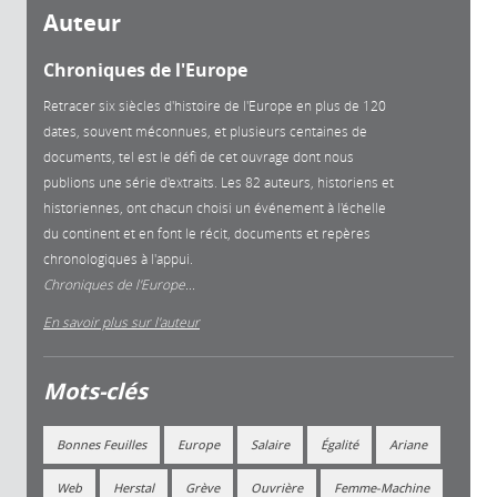
Auteur
Chroniques de l'Europe
Retracer six siècles d'histoire de l'Europe en plus de 120
dates, souvent méconnues, et plusieurs centaines de
documents, tel est le défi de cet ouvrage dont nous
publions une série d'extraits. Les 82 auteurs, historiens et
historiennes, ont chacun choisi un événement à l'échelle
du continent et en font le récit, documents et repères
chronologiques à l'appui.
Chroniques de l'Europe...
En savoir plus sur l'auteur
Mots-clés
Bonnes Feuilles
Europe
Salaire
Égalité
Ariane
Web
Herstal
Grève
Ouvrière
Femme-Machine