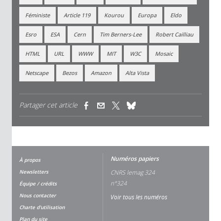
Féministe
Article 119
Kourou
Europa
Eldo
Esro
ESA
Cern
Tim Berners-Lee
Robert Cailliau
HTML
URL
WWW
MIT
W3C
Mosaic
Netscape
Bezos
Amazon
Alta Vista
Partager cet article
(link is external)
(link is external)
(link is external)
Numéros papiers
À propos
Newsletters
CNRS lemag 324
n°324
Équipe / crédits
Nous contacter
Voir tous les numéros
Charte d'utilisation
Plan du site