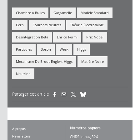
Chambre À Bulles
Gargamelle
Modèle Standard
Cern
Courants Neutres
Théorie Électrofaible
Désintégration Bêta
Enrico Fermi
Prix Nobel
Particules
Boson
Weak
Higgs
Mécanisme De Brout-Englert-Higgs
Matière Noire
Neutrino
Partager cet article
(link is external)
(link is external)
(link is external)
Numéros papiers
À propos
Newsletters
CNRS lemag 324