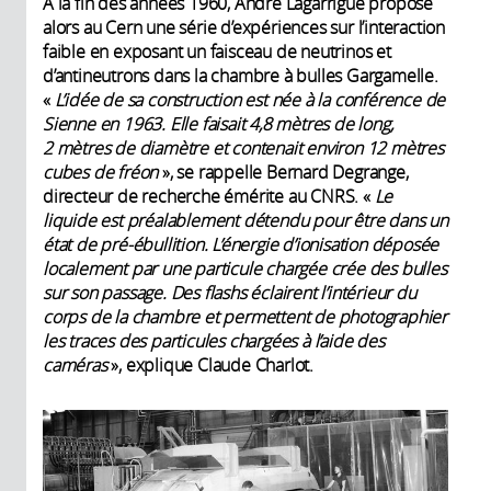
À la fin des années 1960, André Lagarrigue propose
alors au Cern une série d’expériences sur l’interaction
faible en exposant un faisceau de neutrinos et
d’antineutrons dans la chambre à bulles Gargamelle.
«
L’idée de sa construction est née à la conférence de
Sienne en 1963. Elle faisait 4,8 mètres de long,
2 mètres de diamètre et contenait environ 12 mètres
cubes de fréon
», se rappelle Bernard Degrange,
directeur de recherche émérite au CNRS. «
Le
liquide est préalablement détendu pour être dans un
état de pré-ébullition. L’énergie d’ionisation déposée
localement par une particule chargée crée des bulles
sur son passage. Des flashs éclairent l’intérieur du
corps de la chambre et permettent de photographier
les traces des particules chargées à l’aide des
caméras
», explique Claude Charlot.