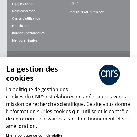
n°324
Équipe / crédits
Nous contacter
Voir tous les numéros
Charte d'utilisation
Plan du site
Données personnelles
Mentions légales
Nous suivre
Partager
La gestion des
cookies
La politique de gestion des
cookies du CNRS est élaborée en adéquation avec sa
CNRS Le Mag
mission de recherche scientifique. Ce site vous donne
l’information sur les cookies qu’il utilise et le contrôle
de ceux non nécessaires à son fonctionnement et son
© 2026, CNRS
amélioration.
Lire la politique de confidentialité