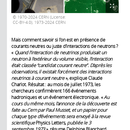
1970-2024 CERN (License:
CC-BY-4.0); 1973-2024 CERN
Mais comment savoir si l’on est en présence de
courants neutres ou juste d’interactions de neutrons ?
«
Quand l’interaction de neutrinos produisait un
neutron à l’extérieur du volume visible, l’interaction
était classée “candidat courant neutre”. D’après les
observations, il existait forcément des interactions
neutrinos à courant neutre
», explique Claude
Charlot. Résultat : au mois de juillet 1973, les
chercheurs confirmèrent 166 événements
hadroniques et un événement électronique. «
Au
cours du même mois, l’annonce de la découverte est
faite au Cern par Paul Musset, et un papier pour
chaque type d’événements sera envoyé à la revue
scientifique
Physics Letters
, publiée le 3
septembre 1973
», résume Delphine Blanchard.