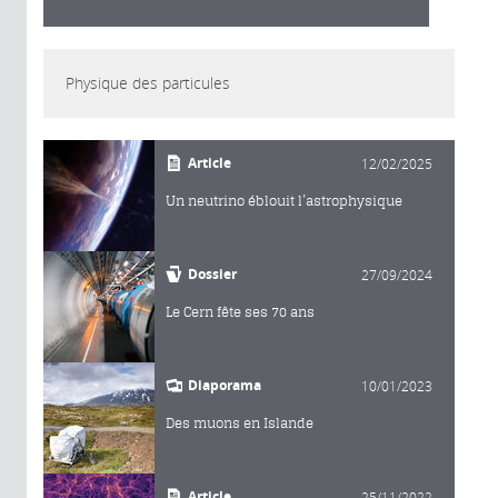
Physique des particules
Article
12/02/2025
Un neutrino éblouit l’astrophysique
Dossier
27/09/2024
Le Cern fête ses 70 ans
Diaporama
10/01/2023
Des muons en Islande
Article
25/11/2022