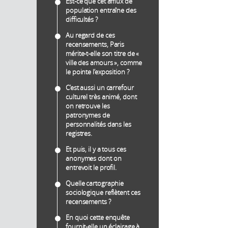
Est-ce que cet afflux de
population entraîne des
difficultés ?
Au regard de ces
recensements, Paris
mérite-t-elle son titre de «
ville des amours », comme
le pointe l’exposition ?
C’est aussi un carrefour
culturel très animé, dont
on retrouve les
patronymes de
personnalités dans les
registres.
Et puis, il y a tous ces
anonymes dont on
entrevoit le profil.
Quelle cartographie
sociologique reflètent ces
recensements ?
En quoi cette enquête
fournit-elle un éclairage à