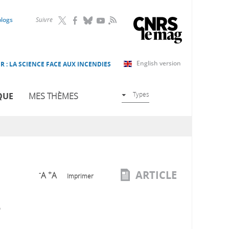
RSS
blogs
Suivre
English version
R : LA SCIENCE FACE AUX INCENDIES
Types
QUE
MES THÈMES
ARTICLE
-
+
A
A
Imprimer