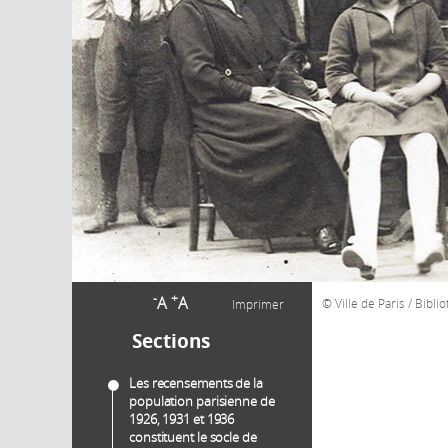
-
+
A
A
Ville de Paris / Bibl
Imprimer
Sections
Les recensements de la
population parisienne de
1926, 1931 et 1936
constituent le socle de