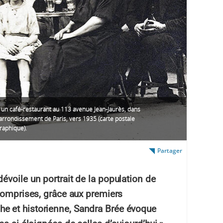
 un café-restaurant au 113 avenue Jean-Jaurès, dans
arrondissement de Paris, vers 1935 (carte postale
raphique).
Partager
voile un portrait de la population de
 comprises, grâce aux premiers
e et historienne, Sandra Brée évoque