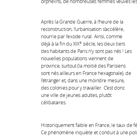
orphelins, de nombreuses femmes veuves les 
Après la Grande Guerre, à l’heure de la
reconstruction, l’urbanisation s’accélère,
nourrie par l’exode rural. Ainsi, comme
e
déjà à la fin du XIX
siècle, les deux tiers
des habitants de Paris n’y sont pas nés ! Les
nouvelles populations viennent de
province, surtout (la moitié des Parisiens
sont nés ailleurs en France hexagonale), de
l’étranger et, dans une moindre mesure,
des colonies pour y travailler. C’est donc
une ville de jeunes adultes, plutôt
célibataires.
Historiquement faible en France, le taux de fé
Ce phénomène inquiète et conduit à une politi