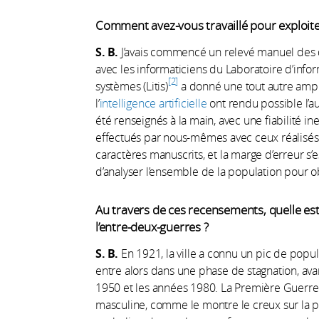
Comment avez-vous travaillé pour exploit
S. B.
J’avais commencé un relevé manuel des 
avec les informaticiens du Laboratoire d’infor
2
systèmes (Litis)
a donné une tout autre ample
l’
intelligence artificielle
ont rendu possible l’au
été renseignés à la main, avec une fiabilité 
effectués par nous-mêmes avec ceux réalisés
caractères manuscrits, et la marge d’erreur s’
d’analyser l’ensemble de la population pour 
Au travers de ces recensements, quelle e
l’entre-deux-guerres ?
S. B.
En 1921, la ville a connu un pic de popula
entre alors dans une phase de stagnation, av
1950 et les années 1980. La Première Guerre 
masculine, comme le montre le creux sur la 