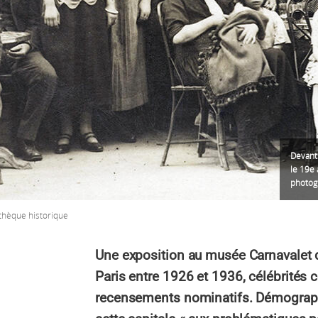
Devant
le 19e 
photog
iothèque historique
Une exposition au musée Carnavalet dé
Paris entre 1926 et 1936, célébrités
recensements nominatifs. Démograph