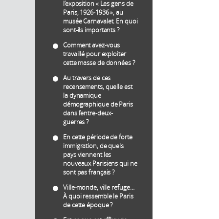
l’exposition « Les gens de
Paris, 1926-1936 », au
musée Carnavalet. En quoi
sont-ils importants ?
Comment avez-vous
travaillé pour exploiter
cette masse de données ?
Au travers de ces
recensements, quelle est
la dynamique
démographique de Paris
dans l’entre-deux-
guerres ?
En cette période de forte
immigration, de quels
pays viennent les
nouveaux Parisiens qui ne
sont pas français ?
Ville-monde, ville refuge…
À quoi ressemble le Paris
de cette époque ?