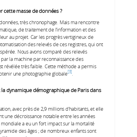
er cette masse de données ?
données, très chronophage. Mais ma rencontre
matique, de traitement de l’information et des
ur au projet. Car les progrès vertigineux de
tomatisation des relevés de ces registres, qui ont
inespérée. Nous avons comparé des relevés
 par la machine par reconnaissance des
est révélée très faible. Cette méthode a permis
3
obtenir une photographie globale
.
st la dynamique démographique de Paris dans
tion, avec près de 2,9 millions d’habitants, et elle
ant une décroissance notable entre les années
mondiale a eu un fort impact sur la mortalité
pyramide des âges ; de nombreux enfants sont