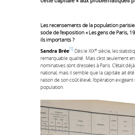
cette capitale « aux problématiques pa
Les recensements de la population parisie
socle de l’exposition « Les gens de Paris,
ils importants ?
1
e
Sandra Brée
Dès le XIX
siècle, les statis
remarquable qualité. Mais c’est seulement en 
nominatives sont dressées à Paris. C’était déj
national, mais il semble que la capitale ait 
raison de son coût élevé, l’opération exigea
population.