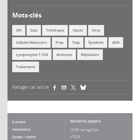
Mots-clés
VIH
Sida
Trithérapie
Vaccin
Virus
Cellules-Réservoirs
Prep
Tasp
Épidémie
ADN
Lymphocytes T CD4
Anticorps
Réplication
Traitements
Partager cet article
(link is external)
(link is external)
(link is external)
Numéros papiers
À propos
Newsletters
CNRS lemag 324
n°324
Équipe / crédits