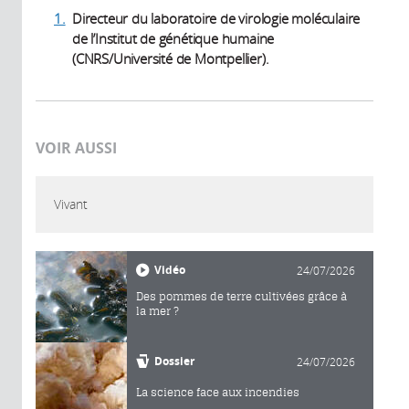
1.
Directeur du laboratoire de virologie moléculaire
de l’Institut de génétique humaine
(CNRS/Université de Montpellier).
VOIR AUSSI
Vivant
Vidéo
24/07/2026
Des pommes de terre cultivées grâce à
la mer ?
Dossier
24/07/2026
La science face aux incendies