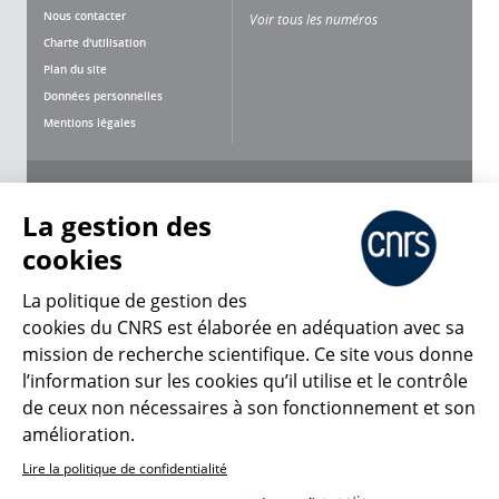
Nous contacter
Voir tous les numéros
Charte d'utilisation
Plan du site
Données personnelles
Mentions légales
Nous suivre
Partager
La gestion des
cookies
La politique de gestion des
cookies du CNRS est élaborée en adéquation avec sa
CNRS Le Mag
mission de recherche scientifique. Ce site vous donne
l’information sur les cookies qu’il utilise et le contrôle
de ceux non nécessaires à son fonctionnement et son
© 2026, CNRS
amélioration.
Lire la politique de confidentialité
Créer un compte
Se connecter
Accessibilité : non conforme