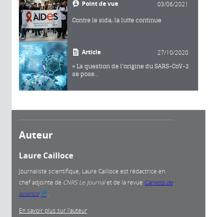
Point de vue
03/06/2021
Contre le sida, la lutte continue
Article
27/10/2020
« La question de l'origine du SARS-CoV-2
se pose...
Auteur
Laure Cailloce
Journaliste scientifique, Laure Cailloce est rédactrice en
chef adjointe
de
CNRS Le Journal
et de la revue
Carnets de
science
.
(link is external)
En savoir plus sur l'auteur