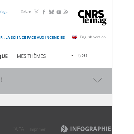
RSS
blogs
Suivre
English version
R : LA SCIENCE FACE AUX INCENDIES
Types
QUE
MES THÈMES
!
INFOGRAPHIE
-
+
A
A
Imprimer