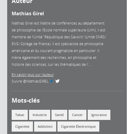
Auteur
Mathias Girel
Mathias Girel est Maître de conférences au département
de philosophie de l'Ecole normale supérieure (Ulm), il est
membre de l’Unité "République des Savoirs" (Unité CNRS/
ENS/ Collège de France). Il est spécialiste de philosophie
américaine et du courant pragmatiste en particulier. Il
mène également des recherches, en philosophie et
histoire des sciences, sur les thématiques de l'...
En savoir plus sur l'auteur
Suivre
@MathiasGIREL
(link is external)
Mots-clés
Tabac
Industrie
Santé
Cancer
Ignorance
Cigarette
Addiction
Cigarette Électronique