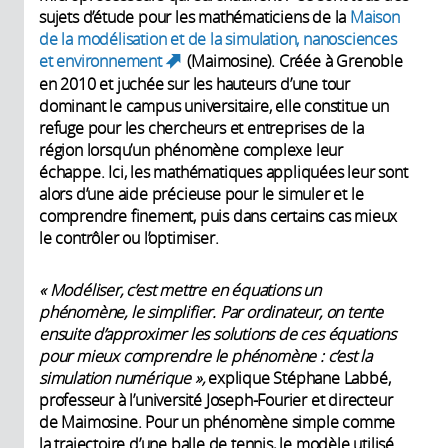
sujets d’étude pour les mathématiciens de la
Maison
de la modélisation et de la simulation, nanosciences
et environnement
(Maimosine). Créée à Grenoble
(link is external)
en 2010 et juchée sur les hauteurs d’une tour
dominant le campus universitaire, elle constitue un
refuge pour les chercheurs et entreprises de la
région lorsqu’un phénomène complexe leur
échappe. Ici, les mathématiques appliquées leur sont
alors d’une aide précieuse pour le simuler et le
comprendre finement, puis dans certains cas mieux
le contrôler ou l’optimiser.
« Modéliser, c’est mettre en équations un
phénomène, le simplifier. Par ordinateur, on tente
ensuite d’approximer les solutions de ces équations
pour mieux comprendre le phénomène : c’est la
simulation numérique »,
explique Stéphane Labbé,
professeur à l’université Joseph-Fourier et directeur
de Maimosine. Pour un phénomène simple comme
la trajectoire d’une balle de tennis, le modèle utilisé