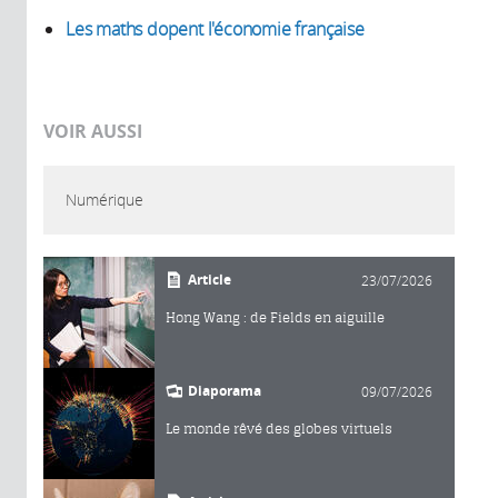
Les maths dopent l'économie française
VOIR AUSSI
Numérique
Article
23/07/2026
Hong Wang : de Fields en aiguille
Diaporama
09/07/2026
Le monde rêvé des globes virtuels