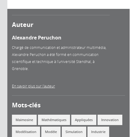
Auteur
Alexandre Peruchon
Chargé de communication et administrateur multimédia,
Alexandre Peruchon a été formé en communication
scientifique et technique à l’université Stendhal, à
Grenoble.
En savoir plus sur l'auteur
Mots-clés
Maimosine
Mathématiques
Appliquées
Innovation
Modélisation
Modèle
Simulation
Industrie