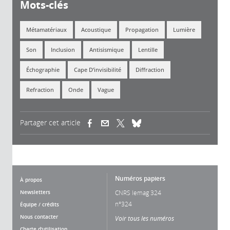
Mots-clés
Métamatériaux
Acoustique
Propagation
Lumière
Son
Inclusion
Antisismique
Lentille
Échographie
Cape D’invisibilité
Diffraction
Refraction
Onde
Vague
Partager cet article
(link is external)
(link is external)
(link is external)
Numéros papiers
À propos
Newsletters
CNRS lemag 324
n°324
Équipe / crédits
Nous contacter
Voir tous les numéros
Charte d'utilisation