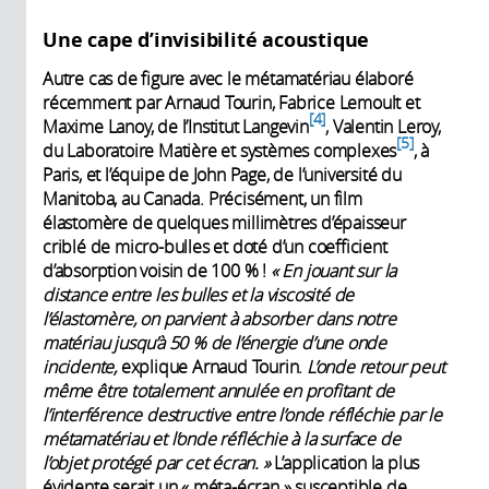
Une cape d’invisibilité acoustique
Autre cas de figure avec le métamatériau élaboré
récemment par Arnaud Tourin, Fabrice Lemoult et
4
Maxime Lanoy, de l’Institut Langevin
, Valentin Leroy,
5
du Laboratoire Matière et systèmes complexes
, à
Paris, et l’équipe de John Page, de l’université du
Manitoba, au Canada. Précisément, un film
élastomère de quelques millimètres d’épaisseur
criblé de micro-bulles et doté d’un coefficient
d’absorption voisin de 100 % !
« En jouant sur la
distance entre les bulles et la viscosité de
l’élastomère, on parvient à absorber dans notre
matériau jusqu’à 50 % de l’énergie d’une onde
incidente,
explique Arnaud Tourin.
L’onde retour peut
même être totalement annulée en profitant de
l’interférence destructive entre l’onde réfléchie par le
métamatériau et l’onde réfléchie à la surface de
l’objet protégé par cet écran. »
L’application la plus
évidente serait un « méta-écran » susceptible de