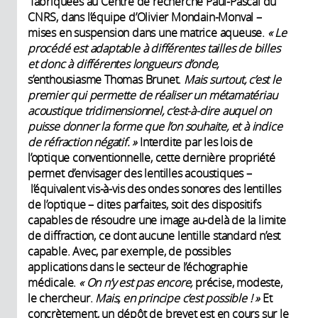
fabriquées au Centre de recherche Paul-Pascal du
CNRS, dans l’équipe d’Olivier Mondain-Monval –
mises en suspension dans une matrice aqueuse.
« Le
procédé est adaptable à différentes tailles de billes
et donc à différentes longueurs d’onde,
s’enthousiasme Thomas Brunet.
Mais surtout, c’est le
premier qui permette de réaliser un métamatériau
acoustique tridimensionnel, c’est-à-dire auquel on
puisse donner la forme que l’on souhaite, et à indice
de réfraction négatif. »
Interdite par les lois de
l’optique conventionnelle, cette dernière propriété
permet d’envisager des lentilles acoustiques –
l’équivalent vis-à-vis des ondes sonores des lentilles
de l’optique – dites parfaites, soit des dispositifs
capables de résoudre une image au-delà de la limite
de diffraction, ce dont aucune lentille standard n’est
capable. Avec, par exemple, de possibles
applications dans le secteur de l’échographie
médicale.
« On n’y est pas encore,
précise, modeste,
le chercheur.
Mais, en principe c’est possible ! »
Et
concrètement, un dépôt de brevet est en cours sur le