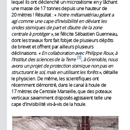
lequel ils ont déclenché un microséisme en y lâchant
une masse de 17 tonnes depuis une hauteur de
20 mètres ! Résultat : «
Notre métamatériau géant a
agi comme une cape d’invisibilité en déviant les
ondes sismiques de part et d’autre de la zone
centrale à protéger »,
se félicite Sébastien Guenneau,
dont les travaux font fait l’objet de plusieurs dépôts
de brevet et offrent par ailleurs plusieurs
déclinaisons.
« En collaboration avec Philippe Roux, à
3
l’Institut des sciences de la Terre
, à Grenoble, nous
avons un projet de protection sismique non pas en
structurant le sol, mais en utilisant les forêts »,
détaille
le physicien. De même, les scientifiques ont
récemment démontré, dans le canal à houle de
17 mètres de Centrale Marseille, que des poteaux
verticaux savamment disposés agissaient telle une
cape d’invisibilité vis-à-vis de la houle.