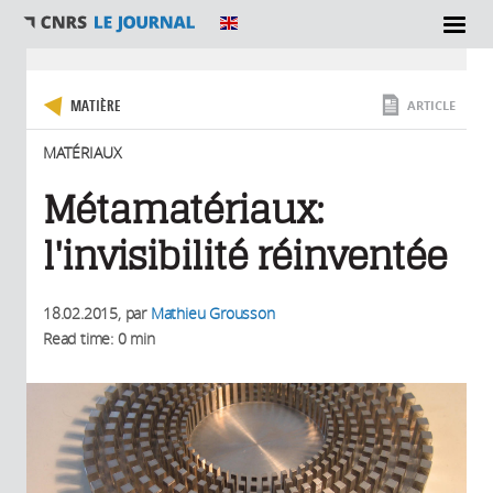
SECTIONS
Vous êtes ici
MATIÈRE
ARTICLE
MATÉRIAUX
Métamatériaux:
l'invisibilité réinventée
18.02.2015
, par
Mathieu Grousson
Read time: 0 min