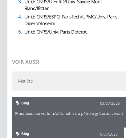
3.
Unité CNRS/UJF/IRD/Univ. Savoie Mont
Blanc/Ifsttar.
4.
Unité CNRS/ESPCI ParisTech/UPMC/Univ. Paris
Diderot/Inserm.
5.
Unité CNRS/Univ. Paris-Diderot.
VOIR AUSSI
Matière
Blog
09/07/2026
Fluorescence verte : s’affranchir du pétrole grâce au vivant
Blog
18/06/2026