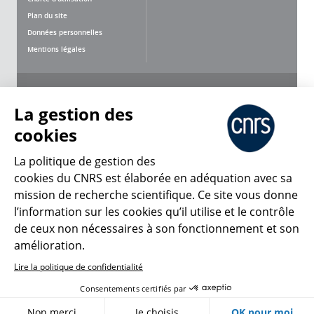
Plan du site
Données personnelles
Mentions légales
Nous suivre
Partager
La gestion des
cookies
La politique de gestion des
cookies du CNRS est élaborée en adéquation avec sa
mission de recherche scientifique. Ce site vous donne
CNRS Le Mag
l’information sur les cookies qu’il utilise et le contrôle
de ceux non nécessaires à son fonctionnement et son
© 2026, CNRS
amélioration.
Lire la politique de confidentialité
Créer un compte
Se connecter
Accessibilité : non conforme
Consentements certifiés par
Gestion des cookies
Non merci
Je choisis
OK pour moi