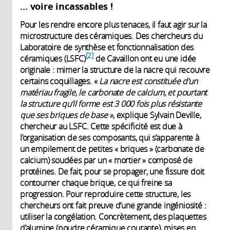
… voire incassables !
Pour les rendre encore plus tenaces, il faut agir sur la
microstructure des céramiques. Des chercheurs du
Laboratoire de synthèse et fonctionnalisation des
2
céramiques (LSFC)
de Cavaillon ont eu une idée
originale : mimer la structure de la nacre qui recouvre
certains coquillages. «
La nacre est constituée d’un
matériau fragile, le carbonate de calcium, et pourtant
la structure qu’il forme est 3 000 fois plus résistante
que ses briques de base »
, explique Sylvain Deville,
chercheur au LSFC. Cette spécificité est due à
l’organisation de ses composants, qui s’apparente à
un empilement de petites « briques » (carbonate de
calcium) soudées par un « mortier » composé de
protéines. De fait, pour se propager, une fissure doit
contourner chaque brique, ce qui freine sa
progression. Pour reproduire cette structure, les
chercheurs ont fait preuve d’une grande ingéniosité :
utiliser la congélation. Concrètement, des plaquettes
d’alumine (poudre céramique courante), mises en