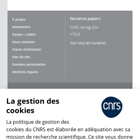
Numéros papiers
À propos
Newsletters
CNRS lemag 324
n°324
Équipe / crédits
Nous contacter
Voir tous les numéros
Charte d'utilisation
Plan du site
Données personnelles
Mentions légales
Nous suivre
Partager
La gestion des
cookies
La politique de gestion des
cookies du CNRS est élaborée en adéquation avec sa
CNRS Le Mag
mission de recherche scientifique. Ce site vous donne