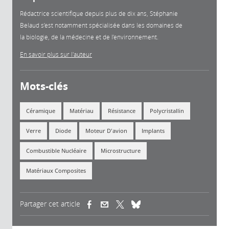
Rédactrice scientifique depuis plus de dix ans, Stéphanie
Belaud s’est notamment spécialisée dans les domaines de
la biologie, de la médecine et de l’environnement.
En savoir plus sur l'auteur
Mots-clés
Céramique
Matériau
Résistance
Polycristallin
Verre
Diode
Moteur D'avion
Implants
Combustible Nucléaire
Microstructure
Matériaux Composites
Partager cet article
(link is external)
(link is external)
(link is external)