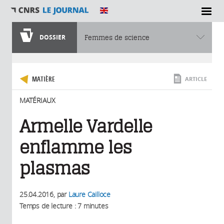
SECTIONS
DOSSIER
Femmes de science
Vous êtes ici
MATIÈRE
ARTICLE
MATÉRIAUX
Armelle Vardelle
enflamme les
plasmas
25.04.2016
, par
Laure Cailloce
Temps de lecture : 7 minutes