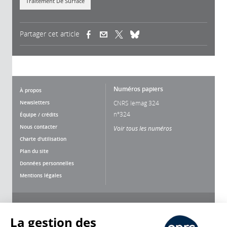
Traitement De Surface
Partager cet article
(link is external)
(link is external)
(link is external)
Numéros papiers
À propos
Newsletters
CNRS lemag 324
n°324
Équipe / crédits
Nous contacter
Voir tous les numéros
Charte d'utilisation
Plan du site
Données personnelles
Mentions légales
Nous suivre
Partager
La gestion des