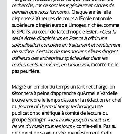
recherche, car ce sont les ingénieurs et cadres de
demain que nous formons »
. Chaque année, elle
dispense 200 heures de cours à l’École nationale
supérieure d’ingénieurs de Limoges, nichée, comme
le SPCTS, au cœur de la technopole Ester.
« C’est la
seule école d’ingénieurs en France à offrir une
spécialisation complète en traitement et ­revêtement
de surface. Certains de mes anciens élèves dirigent
d’ailleurs des entreprises spécialisées dans les
revêtements, ici même, en Limousin »
, raconte-t-elle,
pas peu fière.
Malgré un emploi du temps un tantinet chargé, on
s’étonnera à peine d’apprendre qu’Armelle Vardelle
trouve encore le temps d’assurer la rédaction en chef
du
Journal of Thermal Spray Technology
, une
publication scientifique à comité de lecture du
groupe Springer.
« Je travaille jusqu’à minuit-une
heure du matin tous les jours »
, confie-t-elle. Pas au
détriment de sa vie privée, manifestement. Cette