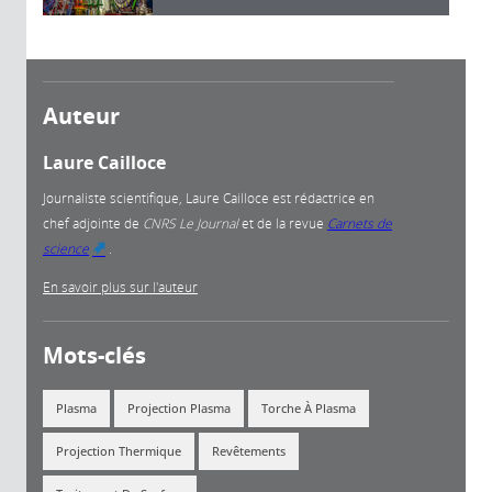
Auteur
Laure Cailloce
Journaliste scientifique, Laure Cailloce est rédactrice en
chef adjointe
de
CNRS Le Journal
et de la revue
Carnets de
science
.
(link is external)
En savoir plus sur l'auteur
Mots-clés
Plasma
Projection Plasma
Torche À Plasma
Projection Thermique
Revêtements