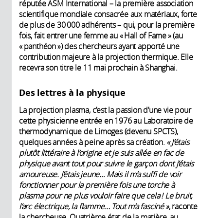
réputée ASM International – la première association
scientifique mondiale consacrée aux matériaux, forte
de plus de 30 000 adhérents – qui, pour la première
fois, fait entrer une femme au « Hall of Fame » (au
« panthéon ») des chercheurs ayant apporté une
contribution majeure à la projection thermique. Elle
recevra son titre le 11 mai prochain à Shanghai.
Des lettres à la physique
La projection plasma, c’est la passion d’une vie pour
cette physicienne entrée en 1976 au Laboratoire de
thermodynamique de Limoges (devenu SPCTS),
quelques années à peine après sa création.
« J’étais
plutôt littéraire à l’origine et je suis allée en fac de
physique avant tout pour suivre le garçon dont j’étais
amoureuse.
J’étais jeune… Mais il m’a suffi de voir
fonctionner pour la première fois une torche à
plasma pour ne plus vouloir faire que cela ! Le bruit,
l’arc électrique, la flamme… Tout m’a fasciné »
, raconte
la chercheuse. Quatrième état de la matière, au