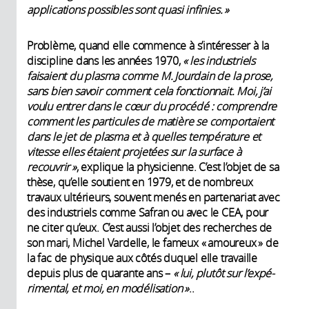
applications possibles sont quasi infinies. »
Problème, quand elle commence à s’intéresser à la
discipline dans les années 1970,
« les industriels
faisaient du plasma comme M. Jourdain de la prose,
sans bien savoir comment cela fonctionnait. Moi, j’ai
voulu entrer dans le cœur du procédé : compren­dre
comment les particules de matière se comportaient
dans le jet de plasma et à quelles température et
vitesse elles étaient projetées sur la surface à
recouvrir »
, explique la physicienne. C’est l’objet de sa
thèse, qu’elle soutient en 1979, et de nombreux
travaux ultérieurs, souvent menés en partenariat avec
des industriels comme Safran ou avec le CEA, pour
ne citer qu’eux. C’est aussi l’objet des recher­ches de
son mari, Michel Vardelle, le fameux « amoureux » de
la fac de physique aux côtés duquel elle travaille
depuis plus de quarante ans –
« lui, plutôt sur l’expé­
rimental, et moi, en modélisation »
..