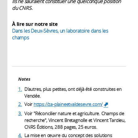
Ils ne sauraient constituer une quelconque position
du CNRS.
À lire sur notre site
Dans les Deux-Sèvres, un laboratoire dans les
champs
Notes
1.
D’autres, plus petites, ont déjà été construites en
Vendée.
2.
Voir
https://za-plaineetvaldesevre.com/
(link is
external)
3.
Voir "Réconcilier nature et agriculture. Champs de
recherche", Vincent Bretagnolle et Vincent Tardieu,
CNRS Éditions, 288 pages, 25 euros.
4.
La mise en œuvre du concept des solutions