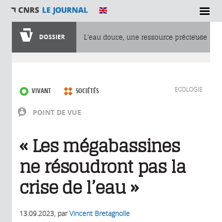
DOSSIER
L’eau douce, une ressource précieuse
Vous êtes ici
ECOLOGIE
VIVANT
SOCIÉTÉS
POINT DE VUE
« Les mégabassines
ne résoudront pas la
crise de l’eau »
13.09.2023
, par
Vincent Bretagnolle