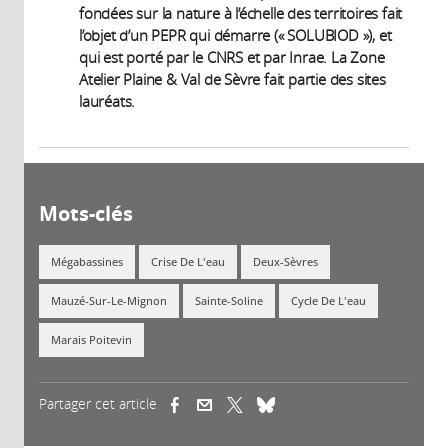
fondées sur la nature à l’échelle des territoires fait
l’objet d’un PEPR qui démarre (« SOLUBIOD »), et
qui est porté par le CNRS et par Inrae. La Zone
Atelier Plaine & Val de Sèvre fait partie des sites
lauréats.
Mots-clés
Mégabassines
Crise De L'eau
Deux-Sèvres
Mauzé-Sur-Le-Mignon
Sainte-Soline
Cycle De L'eau
Marais Poitevin
Partager cet article
(link is external)
(link is external)
(link is external)