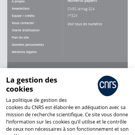
Numéros papiers
À propos
Newsletters
CNRS lemag 324
n°324
Équipe / crédits
Nous contacter
Voir tous les numéros
Charte d'utilisation
Plan du site
Données personnelles
Mentions légales
Nous suivre
Partager
La gestion des
cookies
La politique de gestion des
cookies du CNRS est élaborée en adéquation avec sa
CNRS Le Mag
mission de recherche scientifique. Ce site vous donne
l’information sur les cookies qu’il utilise et le contrôle
de ceux non nécessaires à son fonctionnement et son
© 2026, CNRS