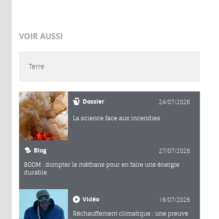
VOIR AUSSI
Terre
Dossier
24/07/2026
La science face aux incendies
Blog
27/07/2026
BOOM : dompter le méthane pour en faire une énergie
durable
Vidéo
16/07/2026
Réchauffement climatique : une preuve