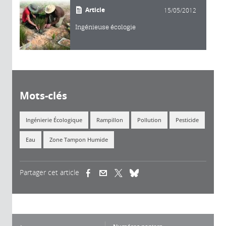
Article
15/05/2012
Ingénieuse écologie
Mots-clés
Ingénierie Écologique
Rampillon
Pollution
Pesticide
Eau
Zone Tampon Humide
Partager cet article
(link is external)
(link is external)
(link is external)